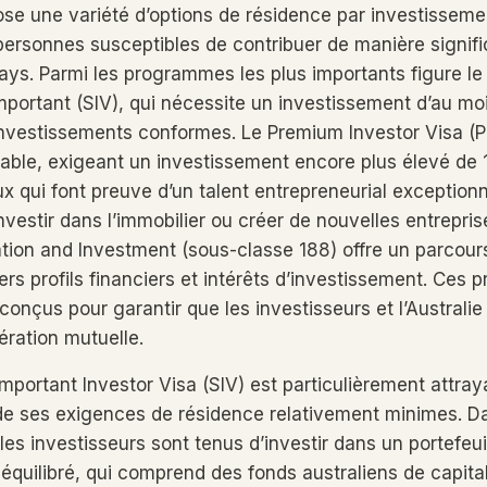
pose une variété d’options de résidence par investissem
 personnes susceptibles de contribuer de manière signifi
ays. Parmi les programmes les plus importants figure le
mportant (SIV), qui nécessite un investissement d’au moi
vestissements conformes. Le Premium Investor Visa (P
table, exigeant un investissement encore plus élevé de 
ux qui font preuve d’un talent entrepreneurial exception
nvestir dans l’immobilier ou créer de nouvelles entreprise
tion and Investment (sous-classe 188) offre un parcours
ers profils financiers et intérêts d’investissement. Ces
conçus pour garantir que les investisseurs et l’Australi
ération mutuelle.
portant Investor Visa (SIV) est particulièrement attray
et de ses exigences de résidence relativement minimes. D
es investisseurs sont tenus d’investir dans un portefeui
quilibré, qui comprend des fonds australiens de capital