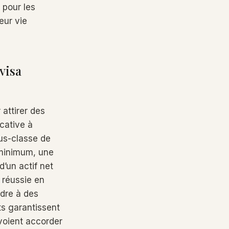
 pour les
eur vie
visa
attirer des
cative à
ous-classe de
 minimum, une
d’un actif net
 réussie en
ndre à des
ts garantissent
 voient accorder