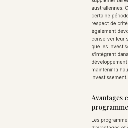
supplémentaires
australiennes. 
certaine périod
respect de crit
également devoi
conserver leur 
que les invest
s’intègrent dan
développement m
maintenir la hau
investissement.
Avantages e
programmes 
Les programmes
d’avantages et 