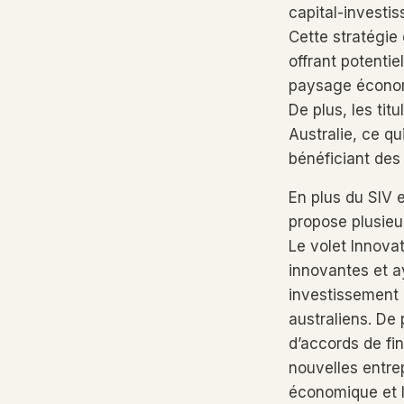
capital-investi
Cette stratégie
offrant potenti
paysage économi
De plus, les tit
Australie, ce q
bénéficiant des
En plus du SIV 
propose plusieur
Le volet Innova
innovantes et ay
investissement 
australiens. De
d’accords de fin
nouvelles entre
économique et l