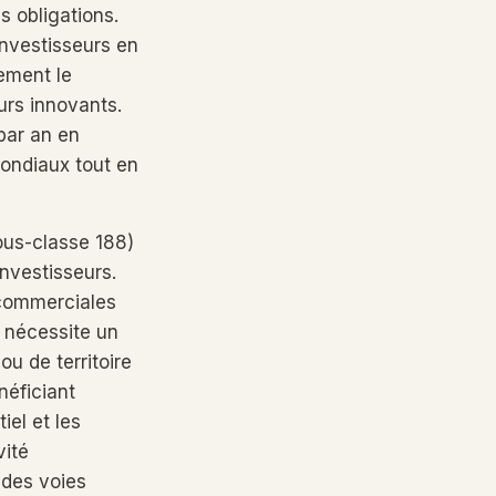
s obligations.
investisseurs en
ement le
urs innovants.
 par an en
mondiaux tout en
ous-classe 188)
investisseurs.
 commerciales
s nécessite un
u de territoire
néficiant
iel et les
vité
 des voies