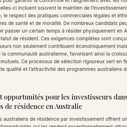
 pour garantir la conformité et l’alignement avec les n
Celles-ci incluent souvent le maintien de l’investisseme
e, le respect des pratiques commerciales légales et éthi
ères de santé et de moralité. De nombreux candidats pe
r passer un certain temps à résider physiquement en A
statut de résident. Ces exigences complètes sont conçu
isseurs non seulement contribuent économiquement mai
s la communauté australienne, favorisant ainsi la croiss
utuels. Ce processus de sélection rigoureux sert en f
te qualité et l’attractivité des programmes australiens 
t opportunités pour les investisseurs dans
de résidence en Australie
 australiens de résidence par investissement offrent
d’opportunités qui les rendent exceptionnellement attrac