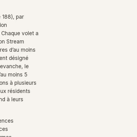
 188), par
ion
. Chaque volet a
tion Stream
ires d’au moins
ment désigné
revanche, le
’au moins 5
ons à plusieurs
ux résidents
nd à leurs
rences
nces