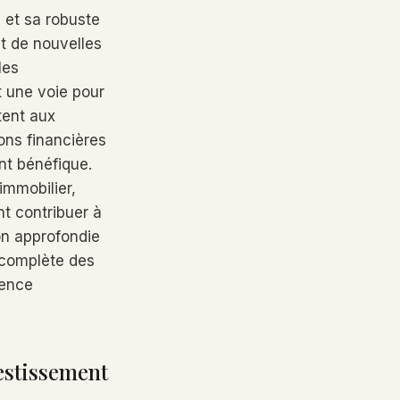
e et sa robuste
t de nouvelles
les
t une voie pour
tent aux
ions financières
nt bénéfique.
immobilier,
nt contribuer à
ion approfondie
 complète des
dence
vestissement