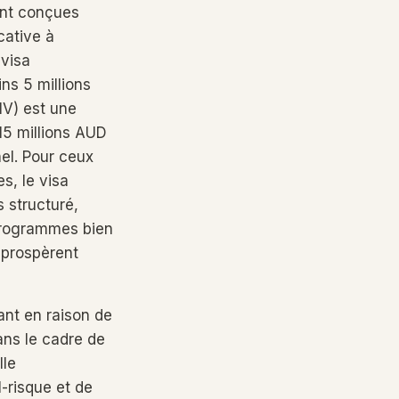
ent conçues
cative à
 visa
ns 5 millions
IV) est une
15 millions AUD
nel. Pour ceux
s, le visa
 structuré,
 programmes bien
e prospèrent
ant en raison de
ans le cadre de
lle
-risque et de