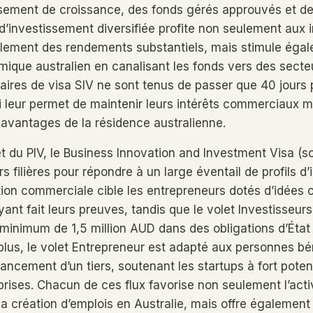
ssement de croissance, des fonds gérés approuvés et de
 d’investissement diversifiée profite non seulement aux 
ellement des rendements substantiels, mais stimule égal
que australien en canalisant les fonds vers des secte
ulaires de visa SIV ne sont tenus de passer que 40 jours
ui leur permet de maintenir leurs intérêts commerciaux 
 avantages de la résidence australienne.
et du PIV, le Business Innovation and Investment Visa (s
s filières pour répondre à un large éventail de profils d’
tion commerciale cible les entrepreneurs dotés d’idées
ant fait leurs preuves, tandis que le volet Investisseur
minimum de 1,5 million AUD dans des obligations d’État o
 plus, le volet Entrepreneur est adapté aux personnes bé
ancement d’un tiers, soutenant les startups à fort potent
prises. Chacun de ces flux favorise non seulement l’acti
a création d’emplois en Australie, mais offre également