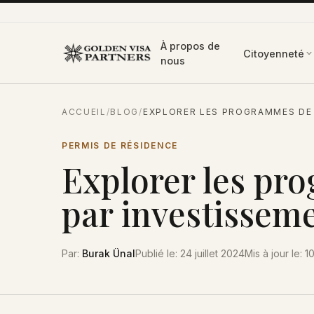
Aller au contenu
À propos de
Citoyenneté
nous
ACCUEIL
/
BLOG
/
EXPLORER LES PROGRAMMES DE 
PERMIS DE RÉSIDENCE
Explorer les pr
par investisseme
Par
:
Burak Ünal
Publié le
:
24 juillet 2024
Mis à jour le
:
10