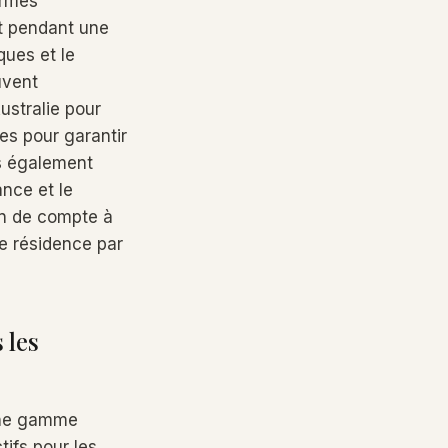
ormes
nt pendant une
ques et le
uvent
ustralie pour
es pour garantir
s également
ance et le
in de compte à
de résidence par
 les
 une gamme
tifs pour les