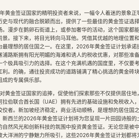
26年黄金签证国家的精明投资者来说，一幅令人着迷的景象正
历史与现代的融合脱颖而出，提供了一些最佳的黄金签证选
场。漫步在鹅卵石街道上，或参加奢华的活动，这个国家都
前景。接下来，将目光转向马耳他。凭借其优越的地理位置
为最理想的居住国之一。在这里，2026年黄金签证计划承诺
塞浦路斯拥有阳光明媚的海滩和诱人的税收优惠，对那些准
一个极具吸引力的选择。在这个充满机遇的国度里，不仅要
红利。的确，通往投资成功的道路铺满了精心挑选的黄金砖
组成的专属俱乐部。
资者对黄金签证国家的追捧，促使他们探索那些不仅提供居住地
阿拉伯联合酋长国（UAE）拥有先进的基础设施和免税收入
佼佼者。新加坡经济稳定，商业活动顺畅，是理想的居住国
，新西兰的2026年黄金签证计划将为您呈现一片田园诗般的
的自然风光和创新科技的氛围中投资黄金签证。无论您是被
被大洋洲的宁静魅力所吸引，这些2026年黄金签证计划都将