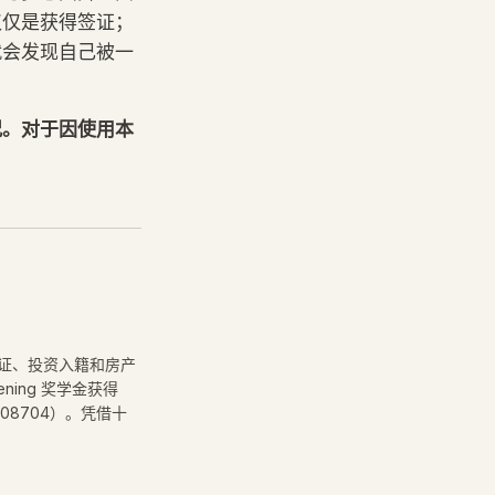
仅仅是获得签证；
就会发现自己被一
况。对于因使用本
签证、投资入籍和房产
ning 奖学金获得
08704）。凭借十