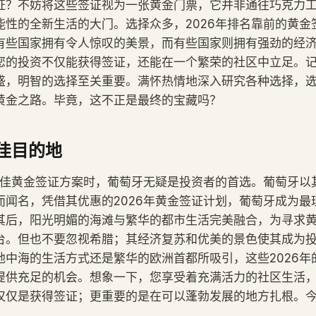
证？不妨将这些签证视为一张黄金门票，它并非通往巧克力
能性的全新生活的大门。选择众多，2026年排名靠前的黄金
有些国家拥有令人惊叹的美景，而有些国家则拥有强劲的经
您的投资不仅能获得签证，还能在一个繁荣的社区中立足。
盛，明智的选择至关重要。满怀热情地深入研究各种选择，
黄金之路。毕竟，这不正是最终的宝藏吗？
佳目的地
年最佳黄金签证方案时，葡萄牙无疑是投资者的首选。葡萄牙以
而闻名，凭借其优惠的2026年黄金签证计划，葡萄牙成为最
其后，阳光明媚的海滩与繁华​​的都市生活完美融合，为寻求
台。但也不要忽视希腊；其经济复苏和优美的景色使其成为
地中海的生活方式还是繁华的欧洲首都所吸引，这些2026年
提供充足的机会。想象一下，您享受着充满活力的社区生活
仅仅是获得签证；更重要的是在可以蓬勃发展的地方扎根。
。