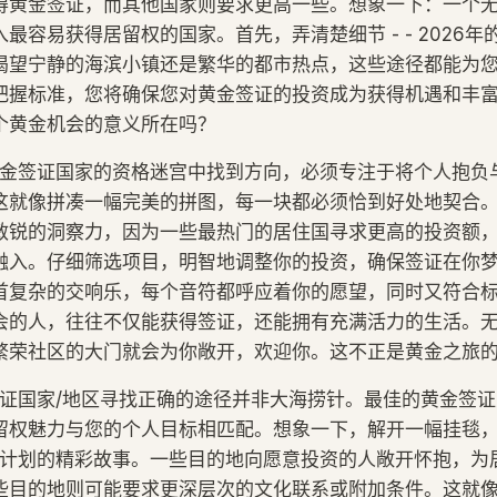
得黄金签证，而其他国家则要求更高一些。想象一下：一个
最容易获得居留权的国家。首先，弄清楚细节 - - 2026
渴望宁静的海滨小镇还是繁华的都市热点，这些途径都能为
把握标准，您将确保您对黄金签证的投资成为获得机遇和丰
个黄金机会的意义所在吗？
年黄金签证国家的资格迷宫中找到方向，必须专注于将个人抱负
这就像拼凑一幅完美的拼图，每一块都必须恰到好处地契合。2
敏锐的洞察力，因为一些最热门的居住国寻求更高的投资额
融入。仔细筛选项目，明智地调整你的投资，确保签证在你
首复杂的交响乐，每个音符都呼应着你的愿望，同时又符合
会的人，往往不仅能获得签证，还能拥有充满活力的生活。
繁荣社区的大门就会为你敞开，欢迎你。这不正是黄金之旅
金签证国家/地区寻找正确的途径并非大海捞针。最佳的黄金签
留权魅力与您的个人目标相匹配。想象一下，解开一幅挂毯
签证计划的精彩故事。一些目的地向愿意投资的人敞开怀抱，为
些目的地则可能要求更深层次的文化联系或附加条件。这就