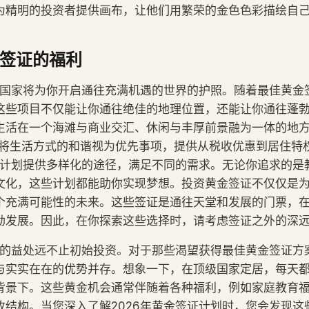
为精明的投资者提供画布，让他们用繁荣的金色色彩描绘自
金签证的福利
签证国家将为你开启通往充满机遇的世界的护照。随着最佳黄金
这些项目不仅能让你通往绝佳的地理位置，还能让你通往蓬
生活在一个海滩与商业交汇、休闲与丰厚前景融为一体的地
区将生活方式的和谐视为优先事项，提供从税收优惠到居住特
签证计划提供多样化的途径，满足不同的需求。无论你追求的是
文化，这些计划都能助你实现梦想。投资黄金签证不仅仅是
个充满可能性的未来。这些签证是通往天堂和发展的门票，
勃发展。因此，在你探索这些选择时，请考虑签证之外的深
签证的益处远不止初始投资。对于那些渴望获得最佳黄金签证方
与实实在在的优势并存。想象一下，在顶级国家定居，每天
背景下。这些黄金机会通常伴随着各种福利，例如家庭教育
收结构。当您深入了解2026年黄金签证计划时，您会发现这