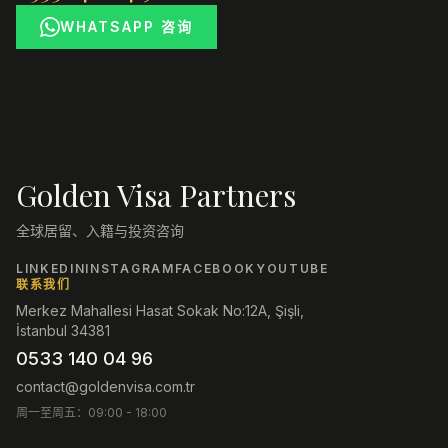
WHATSAPP 咨询
Golden Visa Partners
全球居留、入籍与投资咨询
LINKEDIN
INSTAGRAM
FACEBOOK
YOUTUBE
联系我们
Merkez Mahallesi Hasat Sokak No:12A, Şişli,
İstanbul 34381
0533 140 04 96
contact@goldenvisa.com.tr
周一至周五：09:00 - 18:00