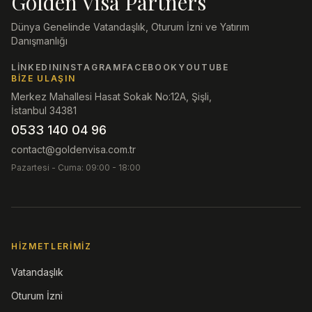
Golden Visa Partners
Dünya Genelinde Vatandaşlık, Oturum İzni ve Yatırım
Danışmanlığı
LINKEDIN
INSTAGRAM
FACEBOOK
YOUTUBE
BIZE ULAŞIN
Merkez Mahallesi Hasat Sokak No:12A, Şişli,
İstanbul 34381
0533 140 04 96
contact@goldenvisa.com.tr
Pazartesi - Cuma: 09:00 - 18:00
HIZMETLERIMIZ
Vatandaşlık
Oturum İzni