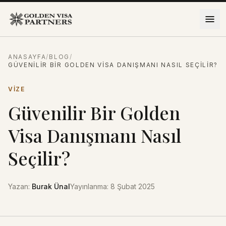
İçeriğe atla
ANASAYFA
/
BLOG
/
GÜVENILIR BIR GOLDEN VISA DANIŞMANI NASIL SEÇILIR?
VIZE
Güvenilir Bir Golden
Visa Danışmanı Nasıl
Seçilir?
Yazan
:
Burak Ünal
Yayınlanma
:
8 Şubat 2025