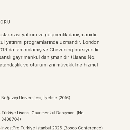
TÖRÜ
slararası yatırım ve göçmenlik danışmanıdır.
kul yatırımı programlarında uzmandır. London
019'da tamamlamış ve Chevening bursiyeridir.
sanslı gayrimenkul danışmanıdır (Lisans No.
vatandaşlık ve oturum izni müvekkiline hizmet
Boğaziçi Üniversitesi, İşletme (2016)
✓
Türkiye Lisanslı Gayrimenkul Danışmanı (No.
✓
3408704)
InvestPro Türkiye İstanbul 2026 (Bosco Conference)
✓