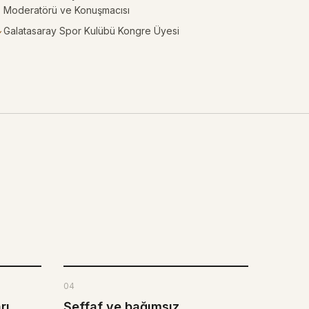
Moderatörü ve Konuşmacısı
Galatasaray Spor Kulübü Kongre Üyesi
✓
04
rı
Şeffaf ve bağımsız