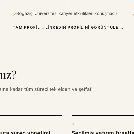
Boğaziçi Üniversitesi kariyer etkinlikleri konuşmacısı
✓
TAM PROFIL
→
LINKEDIN PROFILINI GÖRÜNTÜLE
→
ruz?
na kadar tüm süreci tek elden ve şeffaf
03
uca süreç yönetimi
Seçilmiş yatırım fırsatla