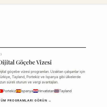
3
Dijital Göçebe Vizesi
ijital göçebe vizesi programları. Uzaktan çalışanlar için
ürkiye, Tayland, Portekiz ve İspanya gibi ülkelerde
zun süreli oturum ve vergi avantajları.
Portekiz
İspanya
Hırvatistan
Tayland
TÜM PROGRAMLARI GÖRÜN
→