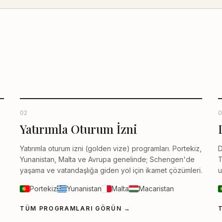
02
0
Yatırımla Oturum İzni
Yatırımla oturum izni (golden vize) programları. Portekiz,
D
Yunanistan, Malta ve Avrupa genelinde; Schengen'de
T
yaşama ve vatandaşlığa giden yol için ikamet çözümleri.
u
Portekiz
Yunanistan
Malta
Macaristan
TÜM PROGRAMLARI GÖRÜN
→