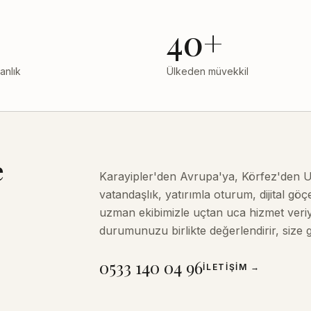
40+
anlık
Ülkeden müvekkil
e
Karayipler'den Avrupa'ya, Körfez'den U
vatandaşlık, yatırımla oturum, dijital g
uzman ekibimizle uçtan uca hizmet veriyo
durumunuzu birlikte değerlendirir, size
0533 140 04 96
İLETIŞIM
→