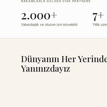
RAKAMLARLA GOLDEN VISA PARTNERS
2.000+
7+
Vatandaşlık ve oturum izni müvekkili
Yıllık uzm
Dünyanın Her Yerind
Yanınızdayız