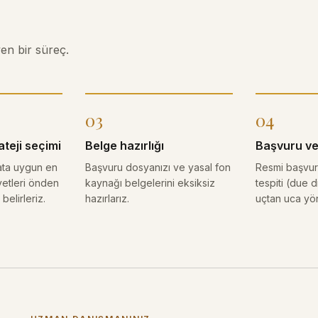
yen bir süreç.
03
04
teji seçimi
Belge hazırlığı
Başvuru ve
ta uygun en
Başvuru dosyanızı ve yasal fon
Resmi başvur
iyetleri önden
kaynağı belgelerini eksiksiz
tespiti (due d
belirleriz.
hazırlarız.
uçtan uca yön