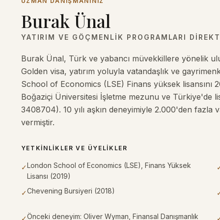
UZMAN DANIŞMANINIZ
Burak Ünal
YATIRIM VE GÖÇMENLIK PROGRAMLARI DIREK
Burak Ünal, Türk ve yabancı müvekkillere yönelik ulu
Golden visa, yatırım yoluyla vatandaşlık ve gayrimen
School of Economics (LSE) Finans yüksek lisansını 2
Boğaziçi Üniversitesi İşletme mezunu ve Türkiye'de li
3408704). 10 yılı aşkın deneyimiyle 2.000'den fazla 
vermiştir.
YETKINLIKLER VE ÜYELIKLER
London School of Economics (LSE), Finans Yüksek
✓
Lisansı (2019)
Chevening Bursiyeri (2018)
✓
Önceki deneyim: Oliver Wyman, Finansal Danışmanlık
✓