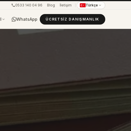
0533 140 04 96
Blog
İletişim
Türkçe
WhatsApp
l
ÜCRETSIZ DANIŞMANLIK