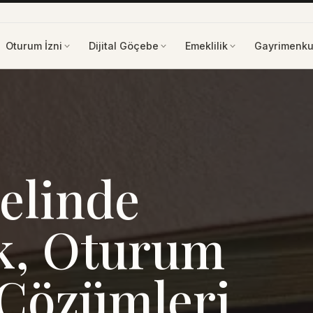
Oturum İzni
Dijital Göçebe
Emeklilik
Gayrimenku
elinde
k, Oturum
 Çözümleri