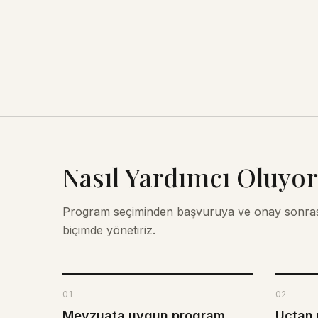
Nasıl Yardımcı Oluyo
Program seçiminden başvuruya ve onay sonrası
biçimde yönetiriz.
01
02
Mevzuata uygun program
Uçtan 