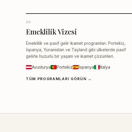
04
Emeklilik Vizesi
Emeklilik ve pasif gelir ikamet programları. Portekiz,
İspanya, Yunanistan ve Tayland gibi ülkelerde pasif
gelirle huzurlu bir yaşam ve ikamet çözümleri.
Avusturya
Portekiz
İspanya
İtalya
TÜM PROGRAMLARI GÖRÜN
→