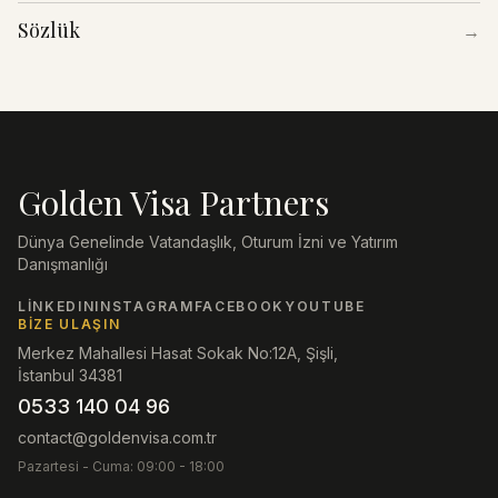
Sözlük
→
Golden Visa Partners
Dünya Genelinde Vatandaşlık, Oturum İzni ve Yatırım
Danışmanlığı
LINKEDIN
INSTAGRAM
FACEBOOK
YOUTUBE
BIZE ULAŞIN
Merkez Mahallesi Hasat Sokak No:12A, Şişli,
İstanbul 34381
0533 140 04 96
contact@goldenvisa.com.tr
Pazartesi - Cuma: 09:00 - 18:00