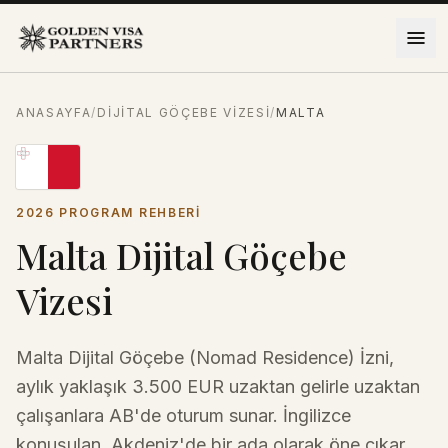
İçeriğe atla
ANASAYFA
/
DIJITAL GÖÇEBE VIZESI
/
MALTA
2026 PROGRAM REHBERI
Malta Dijital Göçebe
Vizesi
Malta Dijital Göçebe (Nomad Residence) İzni,
aylık yaklaşık 3.500 EUR uzaktan gelirle uzaktan
çalışanlara AB'de oturum sunar. İngilizce
konuşulan, Akdeniz'de bir ada olarak öne çıkar.