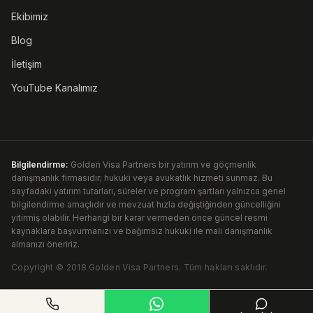
Ekibimiz
Blog
İletişim
YouTube Kanalımız
Bilgilendirme:
Golden Visa Partners bir yatırım ve göçmenlik
danışmanlık firmasıdır; hukuki veya avukatlık hizmeti sunmaz. Bu
sayfadaki yatırım tutarları, süreler ve program şartları yalnızca genel
bilgilendirme amaçlıdır ve mevzuat hızla değiştiğinden güncelliğini
yitirmiş olabilir. Herhangi bir karar vermeden önce güncel resmi
kaynaklara başvurmanızı ve bağımsız hukuki ile mali danışmanlık
almanızı öneririz.
Copyright ©
2018
Golden Visa Partners
.
Tüm hakları saklıdır.