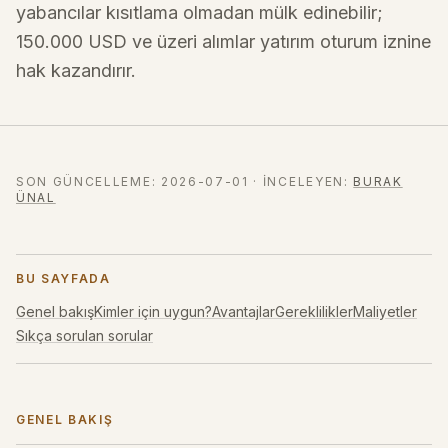
yabancılar kısıtlama olmadan mülk edinebilir;
150.000 USD ve üzeri alımlar yatırım oturum iznine
hak kazandırır.
SON GÜNCELLEME
:
2026-07-01
·
İNCELEYEN
:
BURAK
ÜNAL
BU SAYFADA
Genel bakış
Kimler için uygun?
Avantajlar
Gereklilikler
Maliyetler
Sıkça sorulan sorular
GENEL BAKIŞ