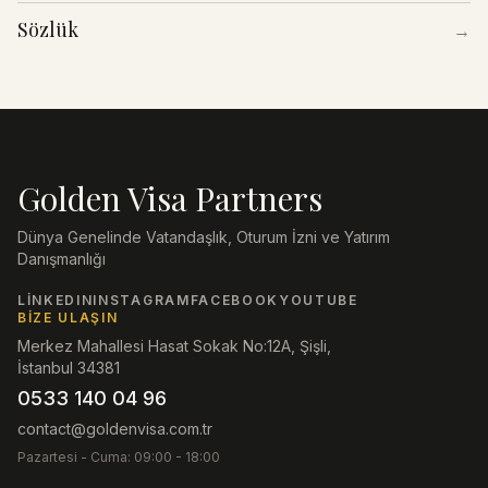
Sözlük
→
Golden Visa Partners
Dünya Genelinde Vatandaşlık, Oturum İzni ve Yatırım
Danışmanlığı
LINKEDIN
INSTAGRAM
FACEBOOK
YOUTUBE
BIZE ULAŞIN
Merkez Mahallesi Hasat Sokak No:12A, Şişli,
İstanbul 34381
0533 140 04 96
contact@goldenvisa.com.tr
Pazartesi - Cuma: 09:00 - 18:00