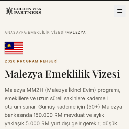
İçeriğe atla
ANASAYFA
/
EMEKLILIK VIZESI
/
MALEZYA
2026 PROGRAM REHBERI
Malezya Emeklilik Vizesi
Malezya MM2H (Malezya İkinci Evim) programı,
emeklilere ve uzun süreli sakinlere kademeli
oturum sunar. Gümüş kademe için (50+) Malezya
bankasında 150.000 RM mevduat ve aylık
yaklaşık 5.000 RM yurt dışı gelir gerekir; düşük