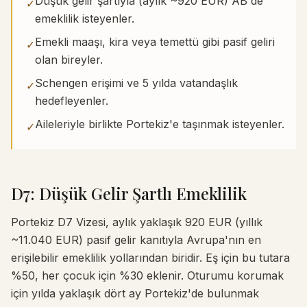
Düşük gelir şartıyla (aylık ~920 EUR) AB'de
✓
emeklilik isteyenler.
Emekli maaşı, kira veya temettü gibi pasif geliri
✓
olan bireyler.
Schengen erişimi ve 5 yılda vatandaşlık
✓
hedefleyenler.
Aileleriyle birlikte Portekiz'e taşınmak isteyenler.
✓
D7: Düşük Gelir Şartlı Emeklilik
Portekiz D7 Vizesi, aylık yaklaşık 920 EUR (yıllık
~11.040 EUR) pasif gelir kanıtıyla Avrupa'nın en
erişilebilir emeklilik yollarından biridir. Eş için bu tutara
%50, her çocuk için %30 eklenir. Oturumu korumak
için yılda yaklaşık dört ay Portekiz'de bulunmak