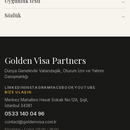
Uygunluk testi
→
Sözlük
→
Golden Visa Partners
Dünya Genelinde Vatandaşlık, Oturum İzni ve Yatırım
Danışmanlığı
LINKEDIN
INSTAGRAM
FACEBOOK
YOUTUBE
BIZE ULAŞIN
Merkez Mahallesi Hasat Sokak No:12A, Şişli,
İstanbul 34381
0533 140 04 96
contact@goldenvisa.com.tr
Pazartesi - Cuma: 09:00 - 18:00