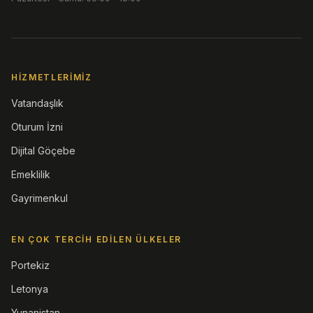
HIZMETLERIMIZ
Vatandaşlık
Oturum İzni
Dijital Göçebe
Emeklilik
Gayrimenkul
EN ÇOK TERCIH EDILEN ÜLKELER
Portekiz
Letonya
Yunanistan