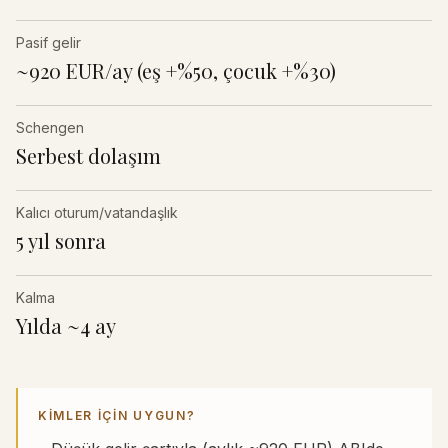
Pasif gelir
~920 EUR/ay (eş +%50, çocuk +%30)
Schengen
Serbest dolaşım
Kalıcı oturum/vatandaşlık
5 yıl sonra
Kalma
Yılda ~4 ay
KIMLER IÇIN UYGUN?