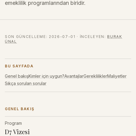
emeklilik programlarından biridir.
SON GÜNCELLEME
:
2026-07-01
·
İNCELEYEN
:
BURAK
ÜNAL
BU SAYFADA
Genel bakış
Kimler için uygun?
Avantajlar
Gereklilikler
Maliyetler
Sıkça sorulan sorular
GENEL BAKIŞ
Program
D7 Vizesi