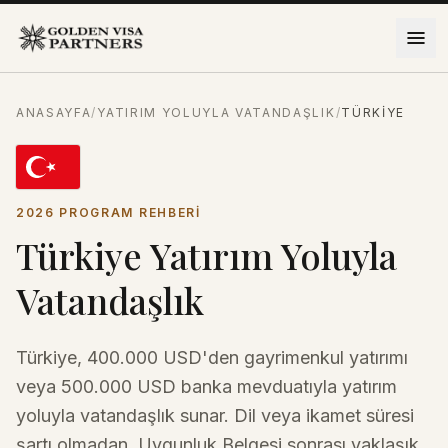
İçeriğe atla
ANASAYFA
/
YATIRIM YOLUYLA VATANDAŞLIK
/
TÜRKIYE
2026 PROGRAM REHBERI
Türkiye Yatırım Yoluyla
Vatandaşlık
Türkiye, 400.000 USD'den gayrimenkul yatırımı
veya 500.000 USD banka mevduatıyla yatırım
yoluyla vatandaşlık sunar. Dil veya ikamet süresi
şartı olmadan, Uygunluk Belgesi sonrası yaklaşık