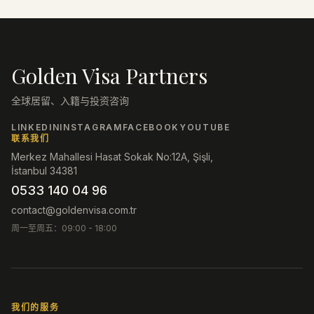
Golden Visa Partners
全球居留、入籍与投资咨询
LINKEDIN
INSTAGRAM
FACEBOOK
YOUTUBE
联系我们
Merkez Mahallesi Hasat Sokak No:12A, Şişli,
İstanbul 34381
0533 140 04 96
contact@goldenvisa.com.tr
周一至周五：09:00 - 18:00
我们的服务