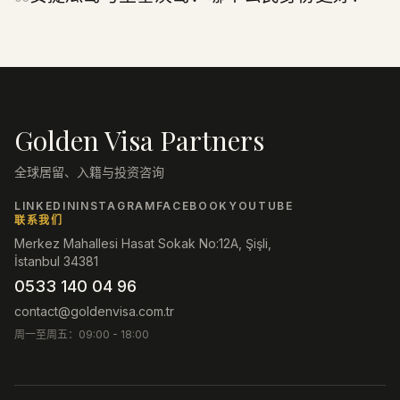
Golden Visa Partners
全球居留、入籍与投资咨询
LINKEDIN
INSTAGRAM
FACEBOOK
YOUTUBE
联系我们
Merkez Mahallesi Hasat Sokak No:12A, Şişli,
İstanbul 34381
0533 140 04 96
contact@goldenvisa.com.tr
周一至周五：09:00 - 18:00