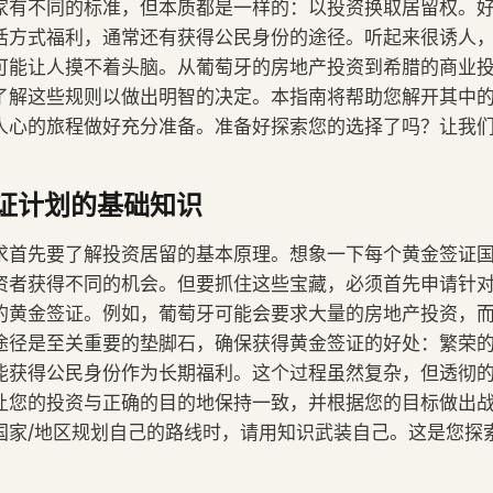
有不同的标准，但本质都是一样的：以投资换取居留权。好处是
活方式福利，通常还有获得公民身份的途径。听起来很诱人
可能让人摸不着头脑。从葡萄牙的房地产投资到希腊的商业
了解这些规则以做出明智的决定。本指南将帮助您解开其中
人心的旅程做好充分准备。准备好探索您的选择了吗？让我
证计划的基础知识
求首先要了解投资居留的基本原理。想象一下每个黄金签证
资者获得不同的机会。但要抓住这些宝藏，必须首先申请针
的黄金签证。例如，葡萄牙可能会要求大量的房地产投资，
途径是至关重要的垫脚石，确保获得黄金签证的好处：繁荣
能获得公民身份作为长期福利。这个过程虽然复杂，但透彻
让您的投资与正确的目的地保持一致，并根据您的目标做出
国家/地区规划自己的路线时，请用知识武装自己。这是您探