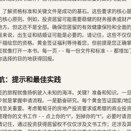
了解资格标准和关键文件是成功的基石。这些要求的核心是投资
的核心原则。例如，投资居留可能需要稳健的财务报表或财
地方。但这还不是全部。确保您居留的有效健康保险和全面
庭来说，出生证和结婚证可能是必要的。请记住，这些不仅
于描绘您的资格。黄金签证福利等待着您，但前提是您正确
就像打开一本书。每一页 - - 每一份文件和标准 - - 都增
你选择的目的地获得回报。
航：提示和最佳实践
证的旅程就像扬帆驶入未知的海洋。关键？准备和知识。一
步就是掌握申请流程。一是勤奋研究。每个黄金签证国家/地
南至关重要。考虑葡萄牙的房地产投资要求或希腊的商业投
理你的文书工作 - - 点上你的“i”，划掉你的“t”。必要时
请记住，通过投资获得居留权不仅仅涉及文书工作；还涉及