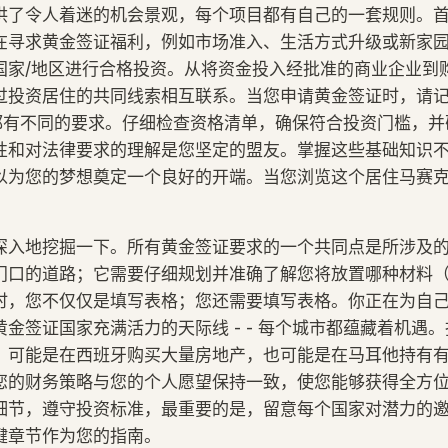
供了令人着迷的机会景观，每个项目都有自己的一套规则。
在寻求黄金签证福利，例如市场准入、生活方式升级或新家
国家/地区进行合格投资。从将资金投入经批准的商业企业到
过投资居住的共同线索相互联系。当您申请黄金签证时，请
国家都有不同的要求。仔细检查资格清单，确保符合投资门槛，
性和对法律要求的理解是您坚定的盟友。掌握这些基础知识
以为您的梦想奠定一个良好的开端。当您浏览这个居住马赛
深入地挖掘一下。所有黄金签证要求的一个共同点是所涉及
门口的道路；它需要仔细规划并准确了解您将放置哪种材料
时，您不仅仅是填写表格；您还需要填写表格。你正在为自
金签证国家充满活力的天际线 - - 每个城市都蕴藏着机遇
：可能是在西班牙购买大量房地产，也可能是在马耳他持有
您的财务策略与您的个人愿望保持一致，使您能够获得全方
细节，遵守投资标准，最重要的是，留意每个国家对潜力的
键章节作为您的指南。