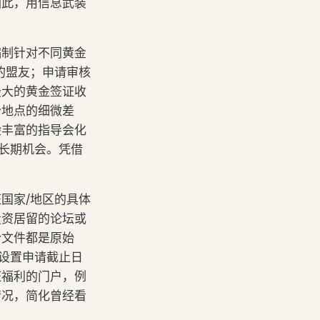
因此，用信息武装
编制针对不同黄金
的盟友；申请审核
最大的黄金签证收
个地点的细微差
验丰富的指导会化
供长期机会。凭借
。
国家/地区的具体
投资居留的论坛或
份文件都是原始
 设置申请截止日
证福利的门户，例
情况，简化曾经看