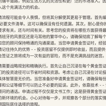
利铺平道路，例如生活方式的灵活性和更广泛的市场准入。
入这个充满活力的机会。
请流程可能会令人畏惧，但将其分解使其更易于管理。首先
的必要文件清单。这可以确保没有任何遗漏。其次，耐心是你
要求有关，还与时间有关。思考您的投资将在哪些方面获得
西班牙的风景区还是马耳他的繁华中心，请确保彻底了解每
和您的顾问保持畅通的沟通渠道。当您申请黄金签证时，经
记住持久的优势 - - 投资居留不仅提供即时收益，而且提
金签证之旅将成为一次有益的冒险，而不是充满挑战的迷宫
请需要战略规划和精确执行。首先让自己沉浸在每个黄金签证
们的投资途径可以节省时间和资源。考虑让自己沉浸在讨论
集体智慧是无价的。当您准备好申请黄金签证时，请确保每
和公证等细节可以防止不必要的延误。此外，依靠技术 - -
顾问的通话。申请过程不仅仅是文书工作；这是获得黄金签
的新环境的机会。小心对待每一步，并观察各个部分的落实
期国际居住选择的旅程。