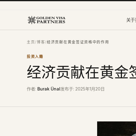
跳到主要内容
关于
主页
/
博客
/
经济贡献在黄金签证资格中的作用
投资入籍
经济贡献在黄金
作者
:
Burak Ünal
发布于
:
2025年1月20日