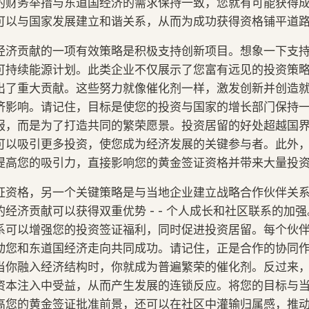
的财务举措与东道国经济的需求保持一致，您就有可能获得
可以与国家发展建立和谐关系，从而为成功获得资格铺平道
经济贡献的一项有效策略是积极支持创新项目。想象一下支
可持续能源计划。此类企业不仅展示了您富有远见的投资策
出了重大贡献。这些努力就像催化剂一样，激发创新并创造
济影响。请记住，目标是使您的投资与国家的增长部门保持
报，而是为了打造共同的繁荣愿景。投资居留的好处超越国
可以吸引更多投资，使您成为经济发展的关键参与者。此外
提高您的吸引力，直接影响您的黄金签证资格并带来大量投
证资格，另一个关键策略是与当地企业建立战略合作伙伴关
经济贡献可以获得双重优势 - - 个人成长和社区联系的加
系可以增强您的投资签证福利，同时促进投资居留。每个伙
动您和东道国经济走向共同成功。请记住，正是合作的协同
当你融入经济结构时，你就成为普遍繁荣的催化剂。反过来
资本注入中受益，从而产生发展的连锁反应。将您的目标与
高您的黄金签证批准前景，还可以在社区中灌输归属感，推