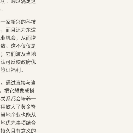
成功。通过满足这
路。
持一家新兴的科技
略，而且还为东道
就业机会，从而增
一致。这不仅仅是
界；它们波及当地
，认可反映政府优
资签证福利。
系。通过直接与当
强。把它想象成搭
伴关系都会培养一
作用放大了黄金签
，当地企业也能从
当地优先事项结合
动持久且有意义的