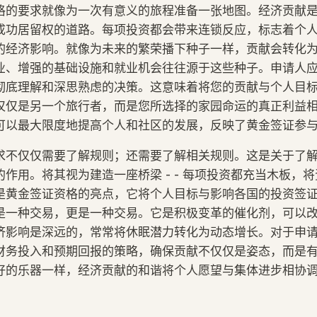
格的要求就像为一次有意义的旅程准备一张地图。经济贡献
成功居留权的道路。每项投资都会带来连锁反应，标志着个
的经济影响。就像为未来的繁荣播下种子一样，贡献会转化
业、增强的基础设施和就业机会往往源于这些种子。申请人
彻底理解和深思熟虑的决策。这意味着将您的贡献与个人目
仅仅是另一个旅行者，而是您所选择的家园命运的真正利益
可以最大限度地提高个人和社区的发展，反映了黄金签证参
求不仅仅需要了解规则；还需要了解相关规则。这是关于了
作用。将其视为建造一座桥梁 - - 每项投资都充当木板，
是黄金签证资格的亮点，它将个人目标与影响各国的投资签
是一种交易，更是一种交易。它是积极变革的催化剂，可以
济影响是深远的，常常将休眠潜力转化为动态增长。对于申
财务投入和预期回报的策略，确保贡献不仅仅是姿态，而是
好的乐器一样，经济贡献的和谐将个人愿望与集体进步相协