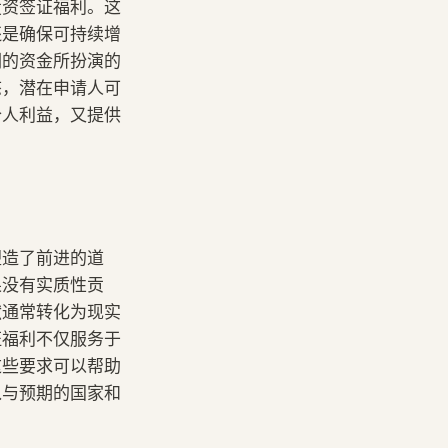
投资签证福利。这
还是确保可持续增
们的资金所扮演的
态，潜在申请人可
个人利益，又提供
塑造了前进的道
果没有实质性贡
献通常转化为现实
证福利不仅服务于
这些要求可以帮助
入与预期的国家和