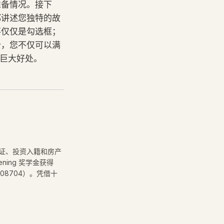
准备情况。接下
都讲述您独特的故
不仅仅是勾选框；
分，您不仅可以满
的巨大好处。
签证、投资入籍和房产
ning 奖学金获得
08704）。凭借十