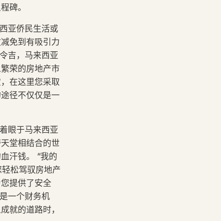
里程碑。
来西亚侨民生活或
收减免到有吸引力
的令吉，马来西亚
从繁荣的房地产市
宝，在这里您采取
的途径不仅仅是一
是着眼于马来西亚
带天堂相结合的世
血汗钱。 “我的
您轻松驾驭房地产
为您提供了安全
仅是一个财务机
人成就的道路时，