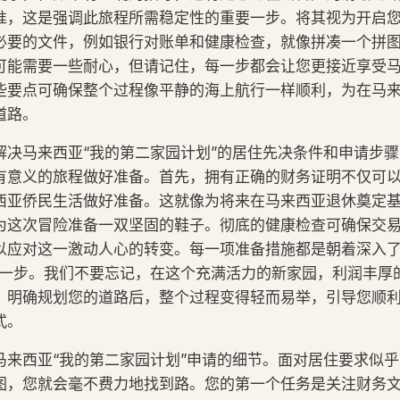
准，这是强调此旅程所需稳定性的重要一步。将其视为开启
必要的文件，例如银行对账单和健康检查，就像拼凑一个拼
可能需要一些耐心，但请记住，每一步都会让您更接近享受
些要点可确保整个过程像平静的海上航行一样顺利，为在马
道路。
解决马来西亚“我的第二家园计划”的居住先决条件和申请步
有意义的旅程做好准备。首先，拥有正确的财务证明不仅可
西亚侨民生活做好准备。这就像为将来在马来西亚退休奠定
为这次冒险准备一双坚固的鞋子。彻底的健康检查可确保交
以应对这一激动人心的转变。每一项准备措施都是朝着深入了
的一步。我们不要忘记，在这个充满活力的新家园，利润丰厚
。明确规划您的道路后，整个过程变得轻而易举，引导您顺
式。
马来西亚“我的第二家园计划”申请的细节。面对居住要求似
图，您就会毫不费力地找到路。您的第一个任务是关注财务