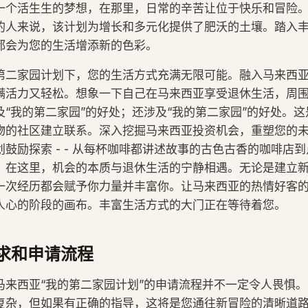
一个活生生的梦想，在那里，日常的辛苦让位于快乐和冒险
的人来说，该计划为增长和多元化提供了肥沃的土壤。踏入
都会为您的生活增添新的色彩。
第二家园计划下，您的生活方式充满无限可能。融入马来西
满活力又轻松。想象一下自己在马来西亚享受退休生活，周
及“我的第二家园”的好处；还涉及“我的第二家园”的好处。
物的社区建立联系。深入挖掘马来西亚投资机会，重塑您的
鼓励探索 - - 从每杯咖啡都讲述故事的古色古香的咖啡店
。在这里，机会的本质与退休生活的宁静相遇。无论是建立
一次经历都会赋予你力量并丰富你。让马来西亚的热情好客
人心的阶段的画布。丰富生活方式的大门正在等待着您。
求和申请流程
马来西亚“我的第二家园计划”的申请流程并不一定令人畏惧
复杂，但如果有正确的指导，这将是您通往新冒险的清晰道