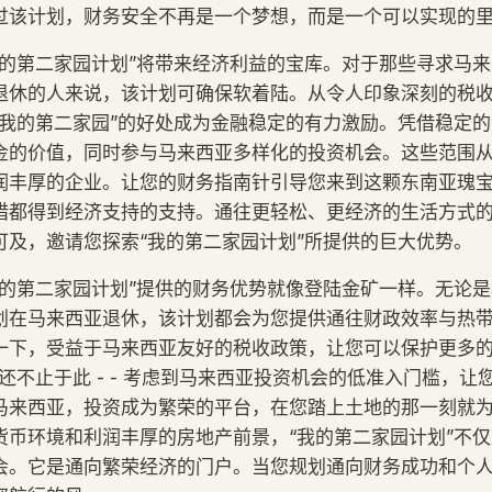
过该计划，财务安全不再是一个梦想，而是一个可以实现的
我的第二家园计划”将带来经济利益的宝库。对于那些寻求马
退休的人来说，该计划可确保软着陆。从令人印象深刻的税
“我的第二家园”的好处成为金融稳定的有力激励。凭借稳定
金的价值，同时参与马来西亚多样化的投资机会。这些范围
润丰厚的企业。让您的财务指南针引导您来到这颗东南亚瑰
措都得到经济支持的支持。通往更轻松、更经济的生活方式
可及，邀请您探索“我的第二家园计划”所提供的巨大优势。
我的第二家园计划”提供的财务优势就像登陆金矿一样。无论
划在马来西亚退休，该计划都会为您提供通往财政效率与热
一下，受益于马来西亚友好的税收政策，让您可以保护更多的
还不止于此 - - 考虑到马来西亚投资机会的低准入门槛，让
马来西亚，投资成为繁荣的平台，在您踏上土地的那一刻就
货币环境和利润丰厚的房地产前景，“我的第二家园计划”不
会。它是通向繁荣经济的门户。当您规划通向财务成功和个