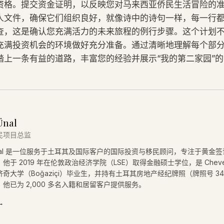
资格。提交资金证明，以反映您对马来西亚侨民生活冒险的
人文件，确保它们组织良好，就像诗中的诗句一样，每一行
查，这是确认您充满活力的未来旅程的例行步骤。这个计划
充满投资机会的环境做好充分准备。通过清晰地理解每个部
踏上一条有益的道路，丰富您的经验并展示“我的第二家园”
Ünal
民项目总监
 Ünal 是一位服务于土耳其及国际客户的国际投资与移民顾问，专注于黄金
他于 2019 年在伦敦政治经济学院（LSE）取得金融硕士学位，是 Cheve
奇大学（Boğaziçi）毕业生，并持有土耳其房地产经纪牌照（牌照号 34
他已为 2,000 多名入籍和居留客户提供服务。
→