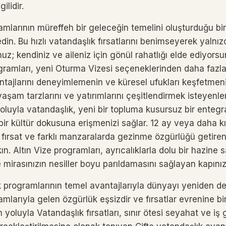
ilidir.
ramlarının müreffeh bir geleceğin temelini oluşturduğu b
 edin. Bu hızlı vatandaşlık fırsatlarını benimseyerek yalnı
uz; kendiniz ve aileniz için gönül rahatlığı elde ediyorsun
gramları, yeni Oturma Vizesi seçeneklerinden daha fazlas
ntajlarını deneyimlemenin ve küresel ufukları keşfetmen
aşam tarzlarını ve yatırımlarını çeşitlendirmek isteyenler i
 yoluyla vatandaşlık, yeni bir topluma kusursuz bir ente
bir kültür dokusuna erişmenizi sağlar. 12 ay veya daha kı
, fırsat ve farklı manzaralarda gezinme özgürlüğü getir
ın. Altın Vize programları, ayrıcalıklarla dolu bir hazine 
 mirasınızın nesiller boyu parıldamasını sağlayan kapınız
ık programlarının temel avantajlarıyla dünyayı yeniden d
amlarıyla gelen özgürlük eşsizdir ve fırsatlar evrenine b
 yoluyla Vatandaşlık fırsatları, sınır ötesi seyahat ve iş g