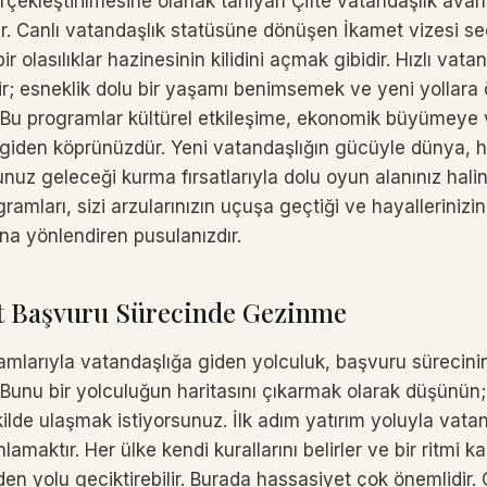
çekleştirilmesine olanak tanıyan Çifte vatandaşlık avant
ar. Canlı vatandaşlık statüsüne dönüşen İkamet vizesi se
ir olasılıklar hazinesinin kilidini açmak gibidir. Hızlı vata
ildir; esneklik dolu bir yaşamı benimsemek ve yeni yollara
r. Bu programlar kültürel etkileşime, ekonomik büyümeye v
giden köprünüzdür. Yeni vatandaşlığın gücüyle dünya, 
nuz geleceği kurma fırsatlarıyla dolu oyun alanınız haline 
ramları, sizi arzularınızın uçuşa geçtiği ve hayalleriniz
ına yönlendiren pusulanızdır.
et Başvuru Sürecinde Gezinme
amlarıyla vatandaşlığa giden yolculuk, başvuru sürecinin 
. Bunu bir yolculuğun haritasını çıkarmak olarak düşünün
ilde ulaşmak istiyorsunuz. İlk adım yatırım yoluyla vatan
anlamaktır. Her ülke kendi kurallarını belirler ve bir ritmi k
en yolu geciktirebilir. Burada hassasiyet çok önemlidir.