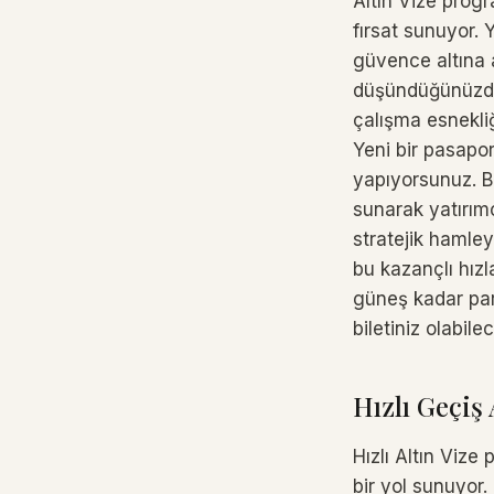
Altın Vize progr
fırsat sunuyor. 
güvence altına a
düşündüğünüzden
çalışma esnekliğ
Yeni bir pasapo
yapıyorsunuz. Bi
sunarak yatırımc
stratejik hamle
bu kazançlı hızl
güneş kadar par
biletiniz olabile
Hızlı Geçiş
Hızlı Altın Vize
bir yol sunuyor. 