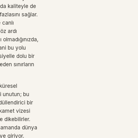
nda kaliteyle de
azlasını sağlar.
 canlı
göz ardı
lı olmadığınızda,
ani bu yolu
yelle dolu bir
eden sınırların
 küresel
i unutun; bu
llendirici bir
İkamet vizesi
 dikebilirler.
nı zamanda dünya
ye giriyor.