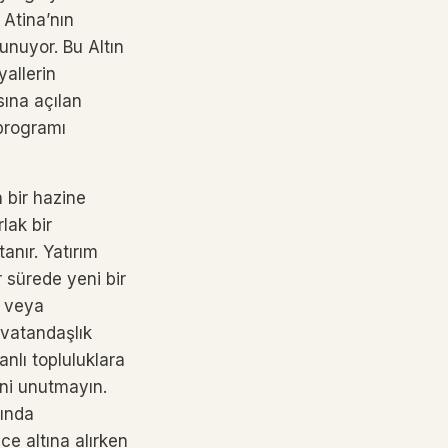
 Atina’nın
unuyor. Bu Altın
allerin
asına açılan
 programı
n bir hazine
lak bir
anır. Yatırım
 sürede yeni bir
k veya
 vatandaşlık
anlı topluluklara
ni unutmayın.
rında
e altına alırken