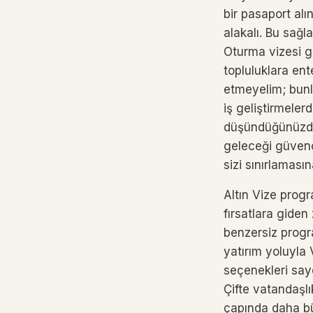
bir pasaport alı
alakalı. Bu sağl
Oturma vizesi gi
topluluklara ent
etmeyelim; bunla
iş geliştirmeler
düşündüğünüzde 
geleceği güvence
sizi sınırlamasın
Altın Vize progr
fırsatlara giden
benzersiz progra
yatırım yoluyla 
seçenekleri sayes
Çifte vatandaşlı
çapında daha büy