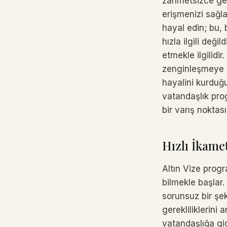
zahmetsizce ger
erişmenizi sağl
hayal edin; bu, b
hızla ilgili değ
etmekle ilgilidi
zenginleşmeye 
hayalini kurduğu
vatandaşlık prog
bir varış noktas
Hızlı İkam
Altın Vize progr
bilmekle başlar
sorunsuz bir şek
gerekliliklerini 
vatandaşlığa gid