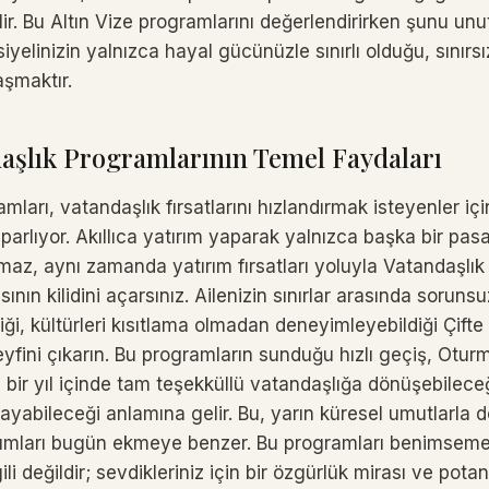
ilir. Bu Altın Vize programlarını değerlendirirken şunu un
yelinizin yalnızca hayal gücünüzle sınırlı olduğu, sınırsı
şmaktır.
daşlık Programlarının Temel Faydaları
mları, vatandaşlık fırsatlarını hızlandırmak isteyenler içi
 parlıyor. Akıllıca yatırım yaparak yalnızca başka bir pas
az, aynı zamanda yatırım fırsatları yoluyla Vatandaşlık 
sının kilidini açarsınız. Ailenizin sınırlar arasında sorunsu
ği, kültürleri kısıtlama olmadan deneyimleyebildiği Çifte
eyfini çıkarın. Bu programların sunduğu hızlı geçiş, Otur
 bir yıl içinde tam teşekküllü vatandaşlığa dönüşebilece
layabileceği anlamına gelir. Bu, yarın küresel umutlarla 
humları bugün ekmeye benzer. Bu programları benimseme
ili değildir; sevdikleriniz için bir özgürlük mirası ve pota