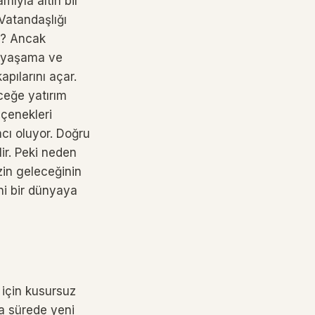
mıyla altın bir
 Vatandaşlığı
mi? Ancak
e yaşama ve
apılarını açar.
ceğe yatırım
eçenekleri
mcı oluyor. Doğru
ir. Peki neden
izin geleceğinin
ni bir dünyaya
 için kusursuz
ısa sürede yeni