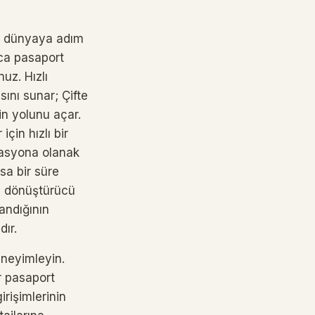
ir dünyaya adım
zca pasaport
uz. Hızlı
ını sunar; Çifte
in yolunu açar.
çin hızlı bir
grasyona olanak
sa bir süre
en dönüştürücü
sandığının
dır.
eneyimleyin.
ir pasaport
irişimlerinin