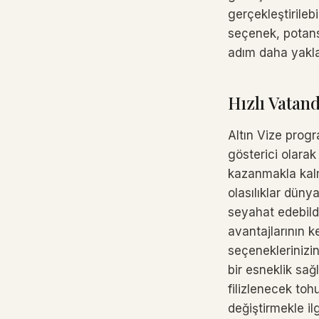
gerçekleştirileb
seçenek, potansi
adım daha yakla
Hızlı Vatan
Altın Vize progra
gösterici olarak
kazanmakla kalm
olasılıklar dünya
seyahat edebildi
avantajlarının k
seçeneklerinizin
bir esneklik sağ
filizlenecek to
değiştirmekle ilg