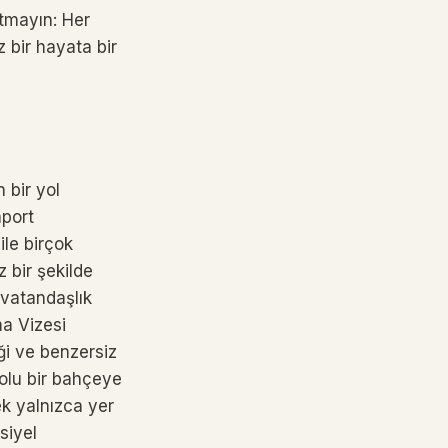
utmayın: Her
z bir hayata bir
n bir yol
aport
ile birçok
z bir şekilde
 vatandaşlık
ma Vizesi
ği ve benzersiz
dolu bir bahçeye
k yalnızca yer
nsiyel