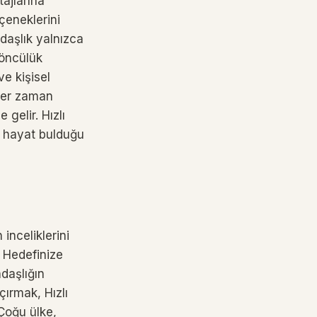
ajlarına
çeneklerini
ndaşlık yalnızca
 öncülük
e kişisel
her zaman
gelir. Hızlı
in hayat bulduğu
inceliklerini
; Hedefinize
daşlığın
açırmak, Hızlı
 Çoğu ülke,