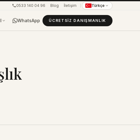
0533 140 04 96
Blog
İletişim
Türkçe
WhatsApp
l
ÜCRETSIZ DANIŞMANLIK
şlık