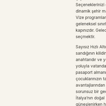
Seçeneklerinizi
dinamik şehir ma
Vize programları
geleneksel sınırl
kapınızdır. Gele
seçmektir.
Sayısız Hızlı Al
sandığının kilid
anahtarıdır ve y
yoluyla vatandaş
pasaport almanı
çocuklarınızın t
avantajlarından y
sorunsuz bir ge
İtalya’nın doğal
güneşlenirken ha