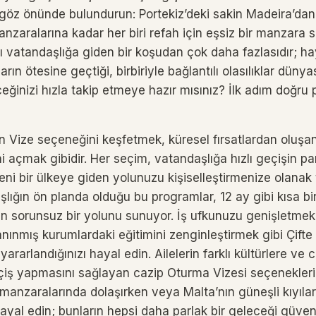
 göz önünde bulundurun: Portekiz’deki sakin Madeira’dan
nzaralarına kadar her biri refah için eşsiz bir manzara s
 vatandaşlığa giden bir koşudan çok daha fazlasıdır; hay
arın ötesine geçtiği, birbiriyle bağlantılı olasılıklar düny
ceğinizi hızla takip etmeye hazır mısınız? İlk adım doğru
tın Vize seçeneğini keşfetmek, küresel fırsatlardan oluşa
ini açmak gibidir. Her seçim, vatandaşlığa hızlı geçişin par
eni bir ülkeye giden yolunuzu kişiselleştirmenize olanak t
lığın ön planda olduğu bu programlar, 12 ay gibi kısa bir
n sorunsuz bir yolunu sunuyor. İş ufkunuzu genişletme
anınmış kurumlardaki eğitimini zenginleştirmek gibi Çifte
ararlandığınızı hayal edin. Ailelerin farklı kültürlere ve c
çiş yapmasını sağlayan cazip Oturma Vizesi seçenekleri
 manzaralarında dolaşırken veya Malta’nın güneşli kıyıla
yal edin; bunların hepsi daha parlak bir geleceği güvenc