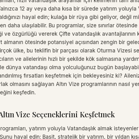
amları, hızlı vatandaşlık arayanlar için kelimenin tam anla
Yalnızca 12 ay veya daha kısa bir sürede yatırım yoluyla
ldığınızı hayal edin; kulağa bir rüya gibi geliyor, değil 
 daha ulaşılabilir. Bu programlar, size sınırlar ötesind
i ve özgürlüğü vererek Çifte vatandaşlık avantajlarının k
rt almanın ötesinde potansiyel açısından zengin bir gele
rçok ülke, bu teklifin bir parçası olarak Oturma Vizesi s
ıların ve ailelerinin hızlı bir şekilde kök salmasına yardı
yle dünya vatandaşı olma yolculuğunuz bugün başlayabil
andırılmış fırsatları keşfetmek için bekleyesiniz ki? Ailen
lak olmasını sağlayan Altın Vize programlarının nasıl ye
ceğini keşfedin.
 Altın Vize Seçeneklerini Keşfetmek
 programları, yatırım yoluyla Vatandaşlık almak isteyenler
Şunu hayal edin: Basit, stratejik bir yatırım, bir yıldan k