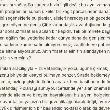
nmasını sağlar. Bu sadece hızla ilgili değil; bu aynı zama
am programları sunan ülkeler bir kağıt parçasından daha f
bi seçeneklerle bu planlar, aileleri neredeyse bir gecede
egre ediyor. Ve geniş Çifte vatandaşlık avantajlarını da 
r sonsuz fırsatlara açılan bir kapıdır. Tek bir millete bağ
den eğitim faaliyetlerine kadar dünya daha da genişler. Y
sadece ikamet satın almıyorsunuz; vaatlerle ve potansi
 altına alıyorsunuz. Altın fırsatlar elinizin altındayken n
a izin veresiniz?
amları aracılığıyla Hızlı vatandaşlık yolculuğuna çıkmak,
 zorlu bir yolda kısayol bulmaya benzer. Sırada beklemey
mlar, hızlı geçişlerin önünü açarak hem basit hem de ödü
Vatandaşlık olanağı sunuyor. İçerisinde yer alan önemli 
inde aileler ve bireyler, bayraklarını hızla yeni bölgelere
k avantajları yalnızca bir güvenlik ağı olarak değil, ay
ük girişimler için bir başlangıç ​​noktası olarak da devre