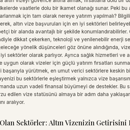
la altın vizeyi güvence altına almak, fırsatlarla dolu bir 
kelerde vaatlerle dolu bir ikamet olanağı sunar. Peki bu a
rlanmak için tam olarak nereye yatırım yapılmalı? Bilgili 
rek, altın vize başvuruları için en iyi sektörleri belirleyeb
betçi bir alanda avantajlı bir şekilde konumlandırabilirler
iyle dikkat çekerken, teknoloji ve yenilenebilir enerji sekt
eleceğe yönelik düşünceleri göz önüne alındığında, viz
 iyi sektörler olarak parlıyor. Ayrıca sağlık hizmetleri ve 
ne uygun olarak vizeler için güçlü yatırım fırsatları sunmak
 başarıyla yürütmek, en umut verici sektörlere keskin bi
ayenizi bu sektörlerle eşleştirmek yalnızca vize başarısı
manda uzun vadeli finansal büyümeyi de destekler. Bu s
arzu edilen vize statüsünü almaya bir adım daha yaklaşa
nı aralıyor.
lan Sektörler: Altın Vizenizin Getirisini 