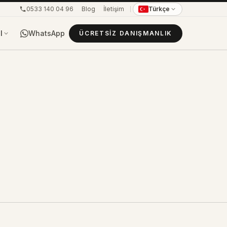
0533 140 04 96
Blog
İletişim
Türkçe
WhatsApp
l
ÜCRETSIZ DANIŞMANLIK