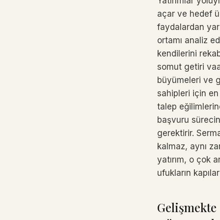
Yatırımlar yoluy
açar ve hedef ül
faydalardan yara
ortamı analiz ede
kendilerini reka
somut getiri vaad
büyümeleri ve g
sahipleri için en
talep eğilimleri
başvuru sürecini
gerektirir. Serm
kalmaz, aynı za
yatırım, o çok 
ufukların kapıları
Gelişmekte O