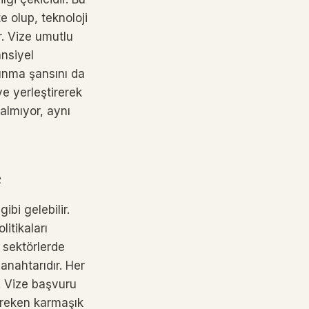
e olup, teknoloji
r. Vize umutlu
ansiyel
unma şansını da
ye yerleştirerek
almıyor, aynı
e
ibi gelebilir.
litikaları
i sektörlerde
 anahtarıdır. Her
ir. Vize başvuru
gereken karmaşık