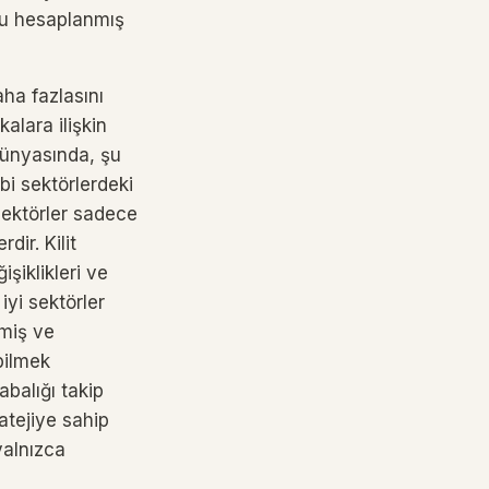
ru hesaplanmış
aha fazlasını
kalara ilişkin
dünyasında, şu
bi sektörlerdeki
sektörler sadece
dir. Kilit
işiklikleri ve
 iyi sektörler
nmiş ve
bilmek
abalığı takip
atejiye sahip
yalnızca