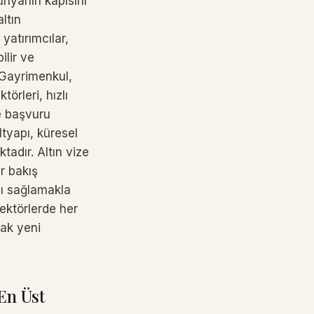
dünyanın kapısını
ltın
yatırımcılar,
ilir ve
. Gayrimenkul,
örleri, hızlı
e başvuru
altyapı, küresel
tadır. Altın vize
r bakış
nı sağlamakla
ektörlerde her
rak yeni
En Üst