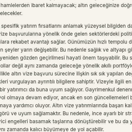
 hamlelerden ibaret kalmayacak; altın geleceğinize doğ
elecekler.
 spesifik yatırım fırsatlarını anlamak yüzeysel bilgiden d
 vize başvurularına yönelik önde gelen sektörlerdeki politi
cılara rekabet avantajı sağlar. Günümüzün hızlı tempolu 
 şeyler yarın değişebilir. Bu nedenle sağlık ve altyapı gi
yeniden gözden geçirilmesi hayati önem taşıyabilir. Bu 
llar değil aynı zamanda geleceğe yönelik akıllı portföyler
kle altın vize başvuru sürecine ilişkin sık sık yapılan değ
leri vurgulayan ayrıntılı bilgilere sahiptir. Vizeyle ilgili en
lı bir yatırımcı da buna uyum sağlıyor. Gayrimenkul dene
yol olmaya devam ediyor, ancak en son güncellemeleri 
umaya yardımcı oluyor. Altın vize yatırımlarında başarı kal
örü ve uyum sağlamaktır. Bu nedenle, ince ayarlı bir str
ici engelleri basamak taşlarına dönüştürebilir ve bu da 
ynı zamanda kalıcı büyümeye de yol açabilir.