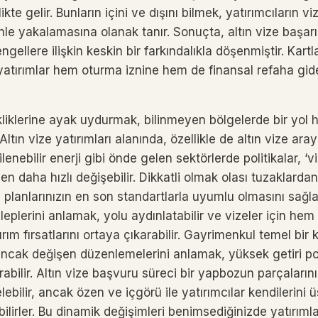
ikte gelir. Bunların içini ve dışını bilmek, yatırımcıların vi
enle yakalamasına olanak tanır. Sonuçta, altın vize başarı
gellere ilişkin keskin bir farkındalıkla döşenmiştir. Kartl
yatırımlar hem oturma iznine hem de finansal refaha gid
liklerine ayak uydurmak, bilinmeyen bölgelerde bir yol h
ltın vize yatırımları alanında, özellikle de altın vize aray
lenebilir enerji gibi önde gelen sektörlerde politikalar, ‘v
en daha hızlı değişebilir. Dikkatli olmak olası tuzaklard
 planlarınızın en son standartlarla uyumlu olmasını sağla
leplerini anlamak, yolu aydınlatabilir ve vizeler için he
tırım fırsatlarını ortaya çıkarabilir. Gayrimenkul temel bi
ncak değişen düzenlemelerini anlamak, yüksek getiri pot
abilir. Altın vize başvuru süreci bir yapbozun parçalarını
lebilir, ancak özen ve içgörü ile yatırımcılar kendilerini 
ilirler. Bu dinamik değişimleri benimsediğinizde yatırımla