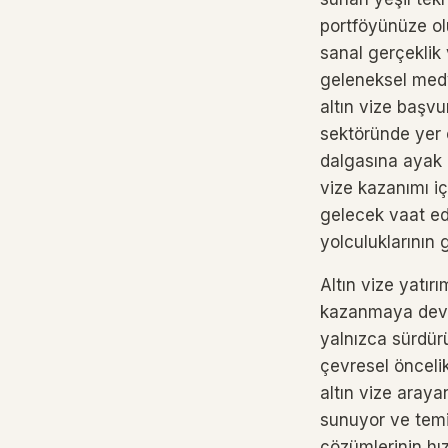
portföyünüze olu
sanal gerçeklik 
geleneksel medy
altın vize başvu
sektöründe yer e
dalgasına ayak u
vize kazanımı iç
gelecek vaat ede
yolculuklarının
Altın vize yatır
kazanmaya devam
yalnızca sürdür
çevresel öncelik
altın vize araya
sunuyor ve temiz
çözümlerinin hızl