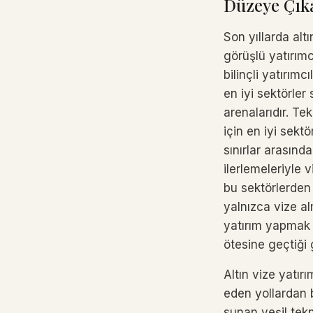
Düzeye Çık
Son yıllarda alt
görüşlü yatırımcı
bilinçli yatırımc
en iyi sektörler
arenalarıdır. Te
için en iyi sektö
sınırlar arasında
ilerlemeleriyle v
bu sektörlerden 
yalnızca vize al
yatırım yapmak y
ötesine geçtiği 
Altın vize yatır
eden yollardan 
sunan yeşil tekn