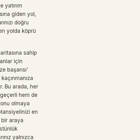
ze yatırım
sına giden yol,
arınızı doğru
en yolda köprü
aritasına sahip
anlar için
ize başarısı’
an kaçınmanıza
r. Bu arada, her
m geçerli hem de
r konu olmaya
ansiyelinizi en
 bir araya
üstünlük
rınız yalnızca