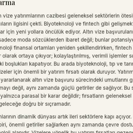
arma
ın vize yatırımlarının cazibesi geleneksel sektörlerin ötes
ların ilgisini çekti. Biyoteknoloji ve fintech gibi gelişmek
ılar için yeni yollara öncülük ediyor. Altın vize başvurula
 sadece moda sözcüklerden ibaret değil; bunlar potansiye
knoloji finansal ortamları yeniden şekillendirirken, fintec
r olarak ortaya çıkıyor; kolaylaştırılmış, verimli işlemler
ki boşlukları kapatıyor. Bu arada biyoteknoloji, tıp ve tarı
izeler için önemli bir yatırım fırsatı olarak duruyor. Yatırı
yararlanarak altın vize başvuru sürecindeki umutlarını g
mayı değil, aynı zamanda güçlü getiriler de sağlıyor. Bu 
alnızca parasal bir karar değildir; fırsatların geleneksel 
geleceğe doğru bir sıçramadır.
ımlarının dinamik dünyası artık ileri sektörlere kapı açıyo
biri, önemli getiriler sağlarken aynı zamanda çevre dos
oloji alanıdır. Vizelere yönelik bu yatırım fırsatları geze