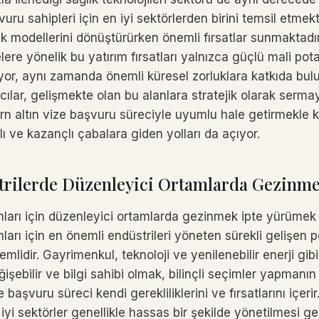
vuru sahipleri için en iyi sektörlerden birini temsil etmekt
ık modellerini dönüştürürken önemli fırsatlar sunmaktadı
zelere yönelik bu yatırım fırsatları yalnızca güçlü mali pot
or, aynı zamanda önemli küresel zorluklara katkıda bul
cılar, gelişmekte olan bu alanlara stratejik olarak serma
rn altın vize başvuru süreciyle uyumlu hale getirmekle k
 ve kazançlı çabalara giden yolları da açıyor.
trilerde Düzenleyici Ortamlarda Gezinm
ımları için düzenleyici ortamlarda gezinmek ipte yürümek g
mları için en önemli endüstrileri yöneten sürekli gelişen po
lidir. Gayrimenkul, teknoloji ve yenilenebilir enerji gib
ğişebilir ve bilgi sahibi olmak, bilinçli seçimler yapmanın
e başvuru süreci kendi gerekliliklerini ve fırsatlarını içer
n iyi sektörler genellikle hassas bir şekilde yönetilmesi 