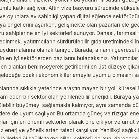
mlu katkı sağlıyor. Altın vize başvuru sürecinde yükselen
ve oyunlara ev sahipliği yapan dijital eğlence sektörüdür.
a engellerini aşarken, gelişmekte olan pazarları ele ge
ru sahiplerine en iyi sektörleri sunuyor. Dahası, tarımsal 
dinmek, yatırımcıların sürdürülebilir gıda üretimindeki 
ydurmalarına olanak tanıyor. Burada, anlamlı çevresel etk
in en iyi sektörlerden bazılarını bulacaksınız. Yatırımcıla
n alanları benimseyerek getirilerini en üst düzeye çıkarı
 geleceğe odaklı ekonomik ilerlemeyle uyumlu olmasını sa
ımlarında sıklıkla yeterince araştırılmayan bir yol, küresel
 eden bir sektör olan yenilenebilir enerjidir. Buraya y
ülebilir büyümeyi sağlamakla kalmıyor, aynı zamanda d
lere de uyum sağlıyor. Bu ortamda güneş ve rüzgar enerji
nlar için en önemli sektörler olarak öne çıkıyor ve umut ve
 enerjiye yönelik artan talebi karşılıyor. Yenilikçi sağlık 
a ilerlediği sağlık teknolojileri sektörü de aynı derecede i