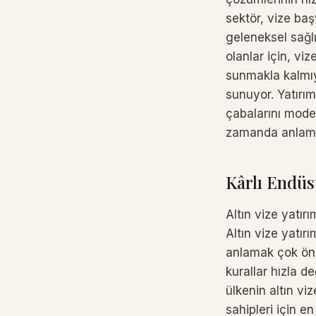
sektör, vize baş
geleneksel sağl
olanlar için, vi
sunmakla kalmıy
sunuyor. Yatırım
çabalarını mode
zamanda anlamlı
Kârlı Endüs
Altın vize yatır
Altın vize yatırı
anlamak çok önem
kurallar hızla de
ülkenin altın viz
sahipleri için e