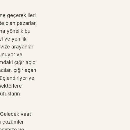
ine geçerek ileri
te olan pazarlar,
rına yönelik bu
l ve yenilik
h vize arayanlar
 sunuyor ve
mdaki çığır açıcı
mcılar, çığır açan
üçlendiriyor ve
sektörlere
ufukların
r. Gelecek vaat
tu çözümler
genimize ve