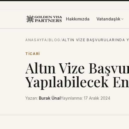
İçeriğe atla
Hakkımızda
Vatandaşlık
ANASAYFA
/
BLOG
/
ALTIN VIZE BAŞVURULARINDA Y
TICARI
Altın Vize Başvu
Yapılabilecek En
Yazan
:
Burak Ünal
Yayınlanma
:
17 Aralık 2024