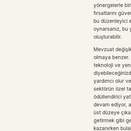
yönergelerle birl
fırsatlarını güv
bu düzenleyici en
oynarsanız, bu 
oluşturabilir.
Mevzuat değişik
olmaya benzer. A
teknoloji ve yeni
diyebileceğinizd
yardımcı olur ve
sektörün özel ta
ödüllendirici ya
devam ediyor, a
üst düzeye çıkar
getirmek gibi ge
kazanırken bulab