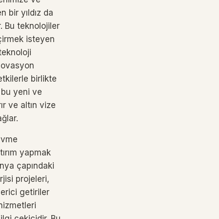
 bir yıldız da
 Bu teknolojiler
çirmek isteyen
teknoloji
inovasyon
ilerle birlikte
r bu yeni ve
r ve altın vize
ğlar.
 ivme
atırım yapmak
ünya çapındaki
si projeleri,
rici getiriler
hizmetleri
lgi çekicidir. Bu