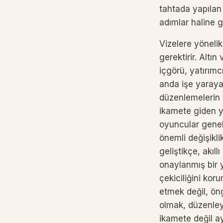
tahtada yapılan
adımlar haline g
Vizelere yönelik
gerektirir. Altın
içgörü, yatırım
anda işe yarayan
düzenlemelerin 
ikamete giden yo
oyuncular genelli
önemli değişiklik
geliştikçe, akıl
onaylanmış bir 
çekiciliğini kor
etmek değil, öng
olmak, düzenley
ikamete değil a