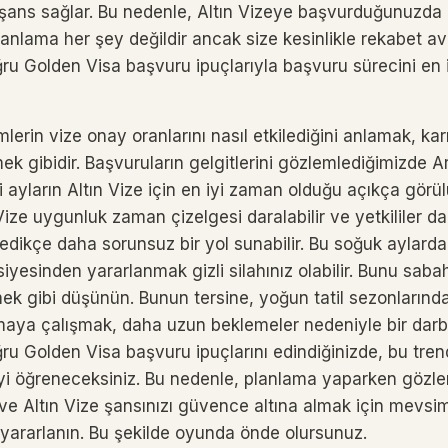
ir şans sağlar. Bu nedenle, Altın Vizeye başvurduğunuzda
nlama her şey değildir ancak size kesinlikle rekabet av
ğru Golden Visa başvuru ipuçlarıyla başvuru sürecini en i
lerin vize onay oranlarını nasıl etkilediğini anlamak, kar
k gibidir. Başvuruların gelgitlerini gözlemlediğimizde A
i ayların Altın Vize için en iyi zaman olduğu açıkça görül
ze uygunluk zaman çizelgesi daralabilir ve yetkililer dah
ledikçe daha sorunsuz bir yol sunabilir. Bu soğuk aylard
yesinden yararlanmak gizli silahınız olabilir. Bunu saba
ek gibi düşünün. Bunun tersine, yoğun tatil sezonlarında
aya çalışmak, daha uzun beklemeler nedeniyle bir dar
ğru Golden Visa başvuru ipuçlarını edindiğinizde, bu tre
i öğreneceksiniz. Bu nedenle, planlama yaparken gözler
ve Altın Vize şansınızı güvence altına almak için mevsi
 yararlanın. Bu şekilde oyunda önde olursunuz.