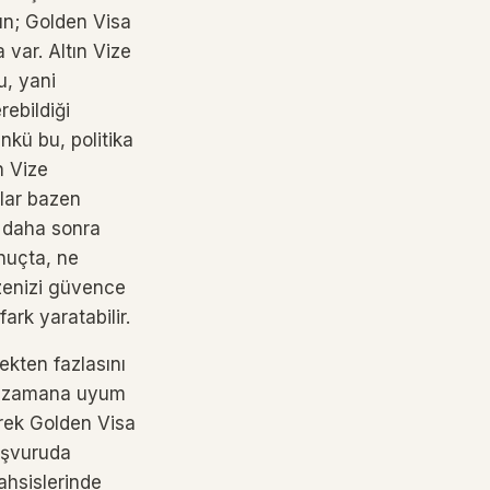
ün; Golden Visa
var. Altın Vize
u, yani
rebildiği
nkü bu, politika
n Vize
nlar bazen
k daha sonra
onuçta, ne
izenizi güvence
ark yaratabilir.
ekten fazlasını
iyi zamana uyum
erek Golden Visa
aşvuruda
ahsislerinde