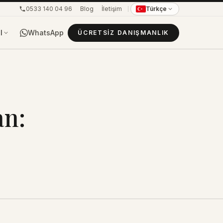
0533 140 04 96
Blog
İletişim
Türkçe
WhatsApp
l
ÜCRETSIZ DANIŞMANLIK
an: