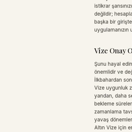
istikrar şansınız
değildir; hesapl
başka bir girişt
uygulamanızın 
Vize Onay O
Şunu hayal edi
önemlidir ve de
İlkbahardan son
Vize uygunluk za
yandan, daha se
bekleme süreleri 
zamanlama tavsiy
yavaş dönemlere
Altın Vize için 