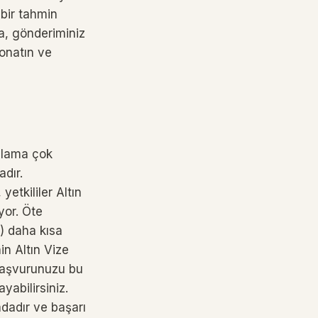
 bir tahmin
da, gönderiminiz
donatın ve
nlama çok
dır.
etkililer Altın
yor. Öte
) daha kısa
in Altın Vize
 Başvurunuzu bu
abilirsiniz.
adadır ve başarı