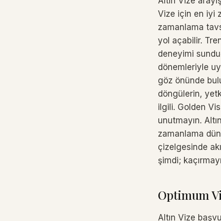
Altın Vize aray
Vize için en iy
zamanlama tavsi
yol açabilir. Tr
deneyimi sundu
dönemleriyle uy
göz önünde bulu
döngülerin, yetk
ilgili. Golden 
unutmayın. Altın
zamanlama düny
çizelgesinde akı
şimdi; kaçırmayı
Optimum Viz
Altın Vize başv