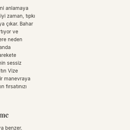
sini anlamaya
iyi zaman, tıpkı
ya çıkar. Bahar
rtıyor ve
lere neden
 anda
arekete
nin sessiz
ltın Vize
 bir manevraya
n fırsatınızı
nme
ya benzer.