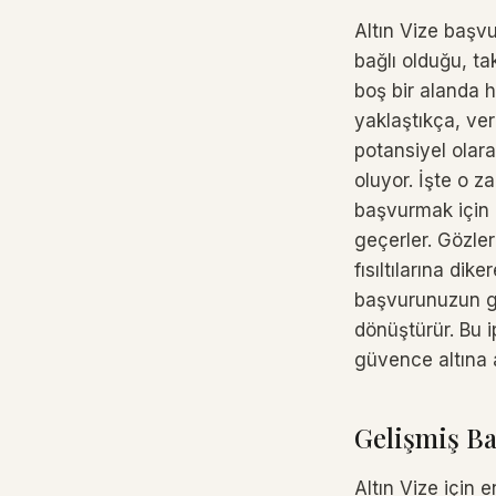
Altın Vize başv
bağlı olduğu, ta
boş bir alanda 
yaklaştıkça, verg
potansiyel olar
oluyor. İşte o z
başvurmak için
geçerler. Gözle
fısıltılarına di
başvurunuzun gi
dönüştürür. Bu ip
güvence altına 
Gelişmiş B
Altın Vize için