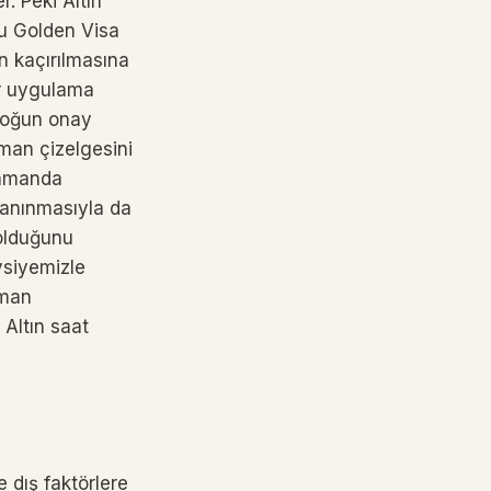
. Peki Altın
ru Golden Visa
 kaçırılmasına
ir uygulama
yoğun onay
aman çizelgesini
zamanda
 tanınmasıyla da
 olduğunu
avsiyemizle
aman
 Altın saat
 dış faktörlere