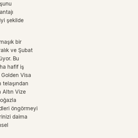
 şunu
antajı
yi şekilde
maşık bir
ralık ve Şubat
üyor. Bu
a hafif iş
a Golden Visa
h telaşından
 Altın Vize
boğazla
ndleri öngörmeyi
inizi daima
msel