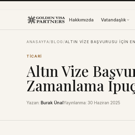
İçeriğe atla
Hakkımızda
Vatandaşlık
ANASAYFA
/
BLOG
/
ALTIN VIZE BAŞVURUSU İÇIN E
TICARI
Altın Vize Başvu
Zamanlama İpuç
Yazan
:
Burak Ünal
Yayınlanma
:
30 Haziran 2025