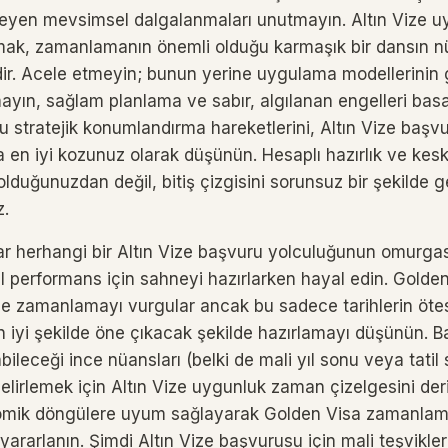
kileyen mevsimsel dalgalanmaları unutmayın. Altın Vize
mak, zamanlamanın önemli olduğu karmaşık bir dansın nü
ir. Acele etmeyin; bunun yerine uygulama modellerinin ge
ayın, sağlam planlama ve sabır, algılanan engelleri ba
Bu stratejik konumlandırma hareketlerini, Altın Vize baş
en iyi kozunuz olarak düşünün. Hesaplı hazırlık ve keski
lduğunuzdan değil, bitiş çizgisini sorunsuz bir şekilde g
z.
ar herhangi bir Altın Vize başvuru yolculuğunun omurgası
erformans için sahneyi hazırlarken hayal edin. Golde
ikle zamanlamayı vurgular ancak bu sadece tarihlerin öte
 iyi şekilde öne çıkacak şekilde hazırlamayı düşünün. 
ileceği ince nüansları (belki de mali yıl sonu veya tatil 
elirlemek için Altın Vize uygunluk zaman çizelgesini de
nomik döngülere uyum sağlayarak Golden Visa zamanla
yararlanın. Şimdi Altın Vize başvurusu için mali teşvikler