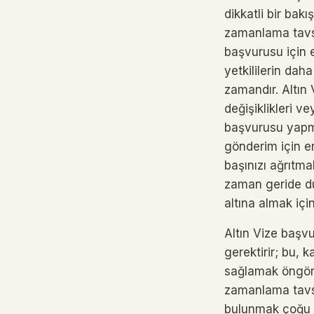
dikkatli bir bak
zamanlama tavsiy
başvurusu için e
yetkililerin dah
zamandır. Altın
değişiklikleri v
başvurusu yapma
gönderim için en
başınızı ağrıtma
zaman geride du
altına almak içi
Altın Vize başv
gerektirir; bu, 
sağlamak öngörü 
zamanlama tavsi
bulunmak çoğu z