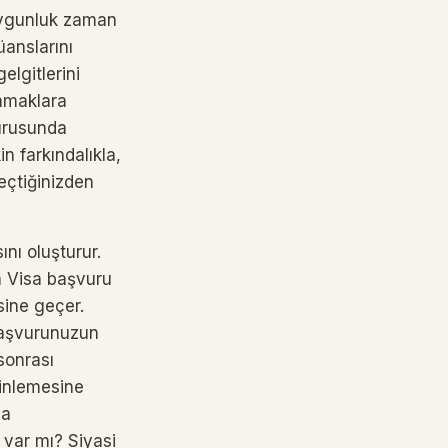
 uygunluk zaman
anslarını
lgitlerini
samaklara
vurusunda
n farkındalıkla,
eçtiğinizden
nı oluşturur.
n Visa başvuru
sine geçer.
Başvurunuzun
sonrası
rinlemesine
ma
 var mı? Siyasi