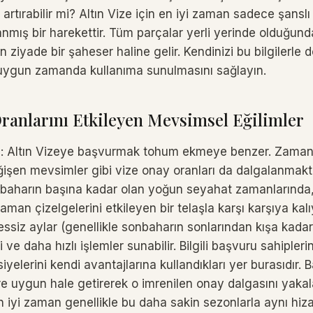
ı artırabilir mi? Altın Vize için en iyi zaman sadece şanslı
anmış bir harekettir. Tüm parçalar yerli yerinde olduğun
en ziyade bir şaheser haline gelir. Kendinizi bu bilgilerle 
uygun zamanda kullanıma sunulmasını sağlayın.
ranlarını Etkileyen Mevsimsel Eğilimler
n: Altın Vizeye başvurmak tohum ekmeye benzer. Zama
ğişen mevsimler gibi vize onay oranları da dalgalanmakta
baharın başına kadar olan yoğun seyahat zamanlarında, y
man çizelgelerini etkileyen bir telaşla karşı karşıya kalı
ssiz aylar (genellikle sonbaharın sonlarından kışa kadar
ve daha hızlı işlemler sunabilir. Bilgili başvuru sahiplerin
elerini kendi avantajlarına kullandıkları yer burasıdır.
 uygun hale getirerek o imrenilen onay dalgasını yakalay
en iyi zaman genellikle bu daha sakin sezonlarla aynı hiz