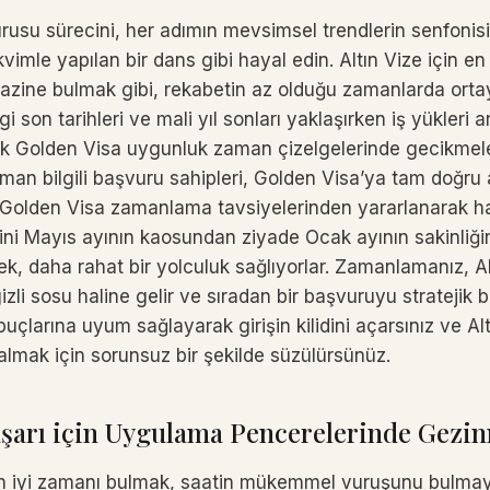
urusu sürecini, her adımın mevsimsel trendlerin senfoni
kvimle yapılan bir dans gibi hayal edin. Altın Vize için en 
hazine bulmak gibi, rekabetin az olduğu zamanlarda orta
i son tarihleri ​​ve mali yıl sonları yaklaşırken iş yükleri a
ak Golden Visa uygunluk zaman çizelgelerinde gecikme
aman bilgili başvuru sahipleri, Golden Visa’ya tam doğru
 Golden Visa zamanlama tavsiyelerinden yararlanarak h
rini Mayıs ayının kaosundan ziyade Ocak ayının sakinliği
kerek, daha rahat bir yolculuk sağlıyorlar. Zamanlamanız, A
zli sosu haline gelir ve sıradan bir başvuruyu stratejik
uçlarına uyum sağlayarak girişin kilidini açarsınız ve Altı
almak için sorunsuz bir şekilde süzülürsünüz.
aşarı için Uygulama Pencerelerinde Gezi
 en iyi zamanı bulmak, saatin mükemmel vuruşunu bulma