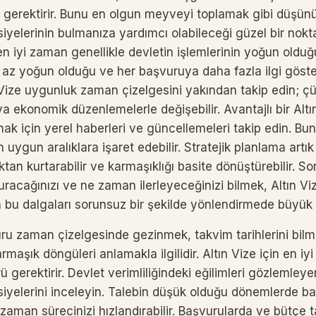
ış gerektirir. Bunu en olgun meyveyi toplamak gibi düşün
elerinin bulmanıza yardımcı olabileceği güzel bir nokta 
n iyi zaman genellikle devletin işlemlerinin yoğun olduğ
a az yoğun olduğu ve her başvuruya daha fazla ilgi göste
 Vize uygunluk zaman çizelgesini yakından takip edin; çü
eya ekonomik düzenlemelerle değişebilir. Avantajlı bir Altı
k için yerel haberleri ve güncellemeleri takip edin. Bu
 uygun aralıklara işaret edebilir. Stratejik planlama artı
ktan kurtarabilir ve karmaşıklığı basite dönüştürebilir. S
racağınızı ve ne zaman ilerleyeceğinizi bilmek, Altın V
n bu dalgaları sorunsuz bir şekilde yönlendirmede büyük f
uru zaman çizelgesinde gezinmek, takvim tarihlerini bilm
karmaşık döngüleri anlamakla ilgilidir. Altın Vize için en 
gerektirir. Devlet verimliliğindeki eğilimleri gözlemley
yelerini inceleyin. Talebin düşük olduğu dönemlerde b
aman sürecinizi hızlandırabilir. Başvurularda ve bütçe t