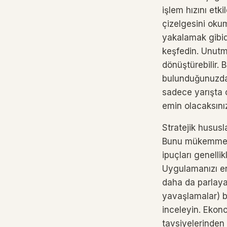
işlem hızını et
çizelgesini oku
yakalamak gibid
keşfedin. Unutm
dönüştürebilir. 
bulunduğunuzda 
sadece yarışta o
emin olacaksını
Stratejik hususl
Bunu mükemmel p
ipuçları genell
Uygulamanızı en
daha da parlayab
yavaşlamalar) b
inceleyin. Eko
tavsiyelerinden 