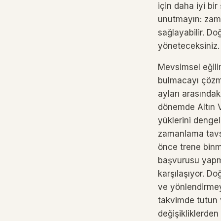
için daha iyi b
unutmayın: zama
sağlayabilir. Do
yöneteceksiniz.
Mevsimsel eğilim
bulmacayı çözme
ayları arasındak
dönemde Altın Vi
yüklerini denge
zamanlama tavsi
önce trene binm
başvurusu yapm
karşılaşıyor. Do
ve yönlendirmey
takvimde tutun 
değişikliklerden