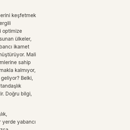
rlerini keşfetmek
rgili
ni optimize
 sunan ülkeler,
abancı ikamet
nüştürüyor. Mali
imlerine sahip
almakla kalmıyor,
geliyor? Belki,
atandaşlık
r. Doğru bilgi,
lık,
er yerde yabancı
ızca