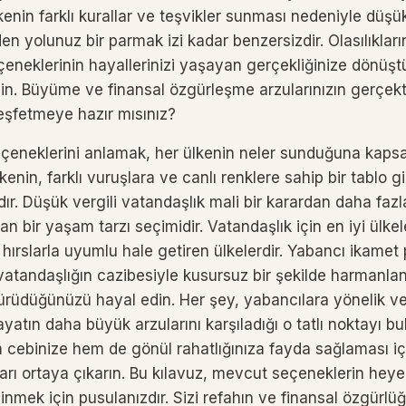
lkenin farklı kurallar ve teşvikler sunması nedeniyle düşü
n yolunuz bir parmak izi kadar benzersizdir. Olasılıkları
çeneklerinin hayallerinizi yaşayan gerçekliğinize dönüş
yin. Büyüme ve finansal özgürleşme arzularınızın gerçek
keşfetmeye hazır mısınız?
eçeneklerini anlamak, her ülkenin neler sunduğuna kapsa
ülkenin, farklı vuruşlara ve canlı renklere sahip bir tablo 
rdır. Düşük vergili vatandaşlık mali bir karardan daha fazl
an bir yaşam tarzı seçimidir. Vatandaşlık için en iyi ülke
el hırslarla uyumlu hale getiren ülkelerdir. Yabancı ikamet
vatandaşlığın cazibesiyle kusursuz bir şekilde harmanland
yürüdüğünüzü hayal edin. Her şey, yabancılara yönelik ve
yatın daha büyük arzularını karşıladığı o tatlı noktayı bulm
 cebinize hem de gönül rahatlığınıza fayda sağlaması iç
rı ortaya çıkarın. Bu kılavuz, mevcut seçeneklerin heye
inmek için pusulanızdır. Sizi refahın ve finansal özgürlü