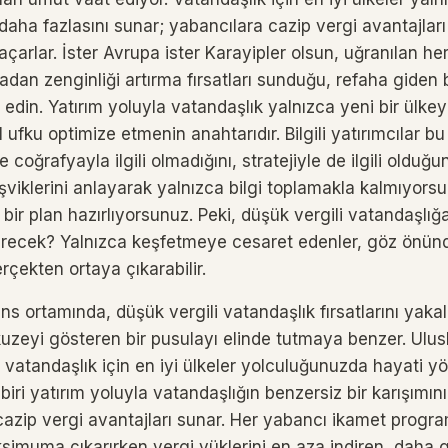
daha fazlasını sunar; yabancılara cazip vergi avantajlar
i açarlar. İster Avrupa ister Karayipler olsun, uğranılan her
adan zenginliği artırma fırsatları sunduğu, refaha giden
l edin. Yatırım yoluyla vatandaşlık yalnızca yeni bir ülke
l ufku optimize etmenin anahtarıdır. Bilgili yatırımcılar bu
oğrafyayla ilgili olmadığını, stratejiyle de ilgili olduğun
şviklerini anlayarak yalnızca bilgi toplamakla kalmıyorsu
bir plan hazırlıyorsunuz. Peki, düşük vergili vatandaşlı
ürecek? Yalnızca keşfetmeye cesaret edenler, göz önünd
çekten ortaya çıkarabilir.
ans ortamında, düşük vergili vatandaşlık fırsatlarını yak
zeyi gösteren bir pusulayı elinde tutmaya benzer. Ulusl
, vatandaşlık için en iyi ülkeler yolculuğunuzda hayati yön
r biri yatırım yoluyla vatandaşlığın benzersiz bir karışımın
cazip vergi avantajları sunar. Her yabancı ikamet progra
ksimuma çıkarırken vergi yüklerini en aza indiren, daha 