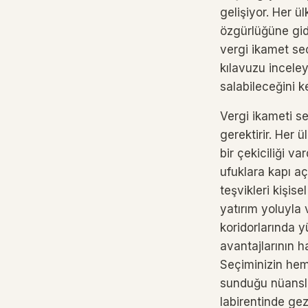
gelişiyor. Her ü
özgürlüğüne gide
vergi ikamet se
kılavuzu incele
salabileceğini 
Vergi ikameti s
gerektirir. Her 
bir çekiciliği va
ufuklara kapı aç
teşvikleri kişis
yatırım yoluyla 
koridorlarında 
avantajlarının ha
Seçiminizin hem
sunduğu nüansla
labirentinde gez