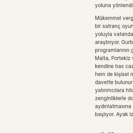
yoluna yönlendi
Mükemmel vergi 
bir satranç oyun
yoluyla vatandaş
araştırıyor. Gur
programlarının g
Malta, Portekiz
kendine has cazi
hem de kişisel m
davette bulunurl
yatırımcılara hit
zenginliklerle d
aydınlatmasına 
başlıyor. Ayak i