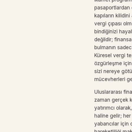
pasaportlardan 
kapıların kilidin
vergi çıpası olm
bindiğinizi haya
değildir; finansa
bulmanın sadece c
Küresel vergi te
özgürleşme için 
sizi nereye göt
mücevherleri ger
Uluslararası fin
zaman gerçek ku
yatırımcı olarak
haline gelir; he
yabancılar için 
hareketliliği ma