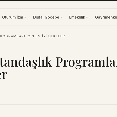
Oturum İzni
Dijital Göçebe
Emeklilik
Gayrimenku
ROGRAMLARI IÇIN EN İYI ÜLKELER
atandaşlık Programla
er