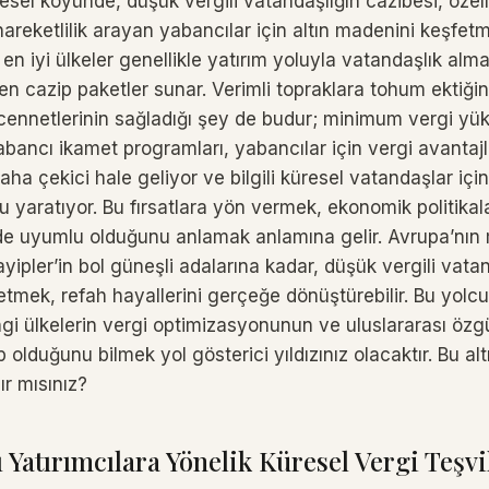
el köyünde, düşük vergili vatandaşlığın cazibesi, özell
hareketlilik arayan yabancılar için altın madenini keşfet
 en iyi ülkeler genellikle yatırım yoluyla vatandaşlık al
den cazip paketler sunar. Verimli topraklara tohum ektiğin
cennetlerinin sağladığı şey de budur; minimum vergi yük
abancı ikamet programları, yabancılar için vergi avantajla
a çekici hale geliyor ve bilgili küresel vatandaşlar için
yaratıyor. Bu fırsatlara yön vermek, ekonomik politikala
de uyumlu olduğunu anlamak anlamına gelir. Avrupa’nın 
ayipler’in bol güneşli adalarına kadar, düşük vergili vat
etmek, refah hayallerini gerçeğe dönüştürebilir. Bu yolc
ngi ülkelerin vergi optimizasyonunun ve uluslararası özg
 olduğunu bilmek yol gösterici yıldızınız olacaktır. Bu altı
r mısınız?
 Yatırımcılara Yönelik Küresel Vergi Teşvi