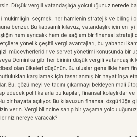
rsin. Düşük vergili vatandaşlığa yolculuğunuz nerede b
mukimliğini seçmek, her hamlenin stratejik ve bilinçli 
una benzer. Bu kapsamlı kılavuz, vatandaşlık için en iyi ü
lığın hem ayrıcalık hem de sağlam bir finansal strateji o
betçilere yönelik çeşitli vergi avantajları, bu yabancı ika
izli mücevherleridir ve servet yönetimi konusunda bir us
 veya Dominika gibi her birinin düşük vergili vatandaşlı
besi olan ülkeleri düşünün. Bu uluslar genellikle hem fina
utlulukları karşılamak için tasarlanmış bir hayat inşa et
ar. Bu, çözülmeyi ve tadını çıkarmayı bekleyen mali ütopy
ap edecek politikalarla bu kapılar, finansal kolaylıklar ve 
olu bir hayata açılıyor. Bu kılavuzun finansal özgürlüğe 
izin verin. Vergi bilincine sahip bir yaşama yolculuğunu
zleriniz nereye varacak?