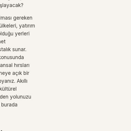
aşlayacak?
olması gereken
lkeleri, yatırım
lduğu yerleri
met
talık sunar.
k konusunda
nsal hırsları
meye açık bir
anız. Akıllı
kültürel
giden yolunuzu
z burada