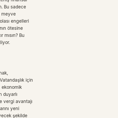
in. Bu sadece
ir meyve
olası engelleri
nın ötesine
ır mısın? Bu
liyor.
mak,
Vatandaşlık için
da ekonomik
n duyarlı
re vergi avantajı
arını yeni
yecek şekilde