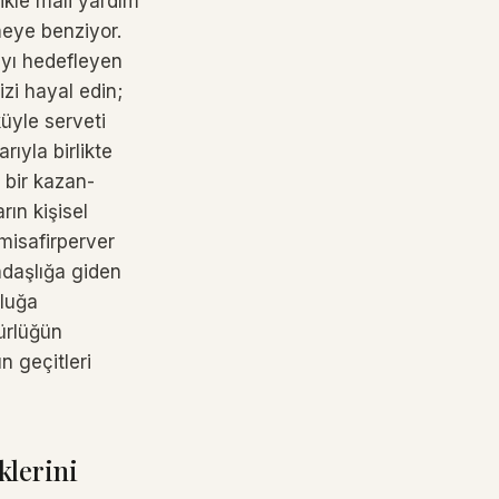
ikle mali yardım
meye benziyor.
mayı hedefleyen
izi hayal edin;
üyle serveti
rıyla birlikte
 bir kazan-
rın kişisel
misafirperver
andaşlığa giden
uluğa
ürlüğün
n geçitleri
klerini