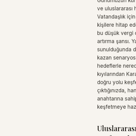
Günümüzün küres
ve uluslararası 
Vatandaşlık için
kişilere hitap e
bu düşük vergi 
artırma şansı. Y
sunulduğunda dah
kazan senaryosu 
hedeflerle nere
kıyılarından Kar
doğru yolu keşf
çıktığınızda, ha
anahtarına sahip
keşfetmeye hazı
Uluslararası