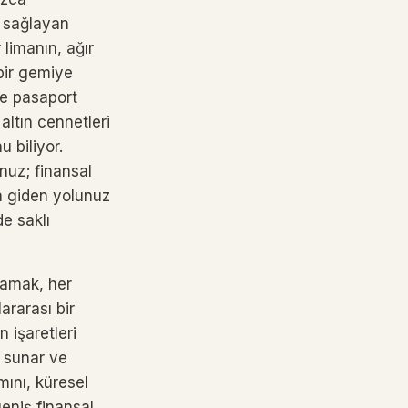
ı sağlayan
 limanın, ağır
 bir gemiye
ye pasaport
 altın cennetleri
u biliyor.
nuz; finansal
ğa giden yolunuz
e saklı
alamak, her
ararası bir
 işaretleri
ı sunar ve
mını, küresel
geniş finansal