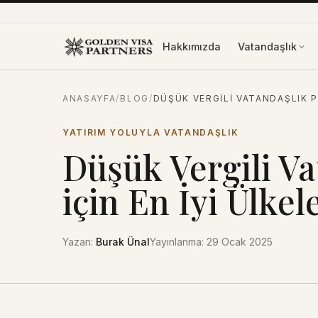
İçeriğe atla
Hakkımızda
Vatandaşlık
ANASAYFA
/
BLOG
/
DÜŞÜK VERGILI VATANDAŞLIK P
YATIRIM YOLUYLA VATANDAŞLIK
Düşük Vergili V
için En İyi Ülkel
Yazan
:
Burak Ünal
Yayınlanma
:
29 Ocak 2025