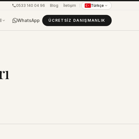
0533 140 04 96
Blog
İletişim
Türkçe
WhatsApp
l
ÜCRETSIZ DANIŞMANLIK
rı