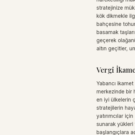
stratejinize mü
kök dikmekle ilg
bahçesine tohum 
basamak taşların
geçerek olağanü
altın geçitler, 
Vergi İkame
Yabancı ikamet 
merkezinde bir 
en iyi ülkeleri
stratejilerin ha
yatırımcılar içi
sunarak yükleri 
başlangıçlara a