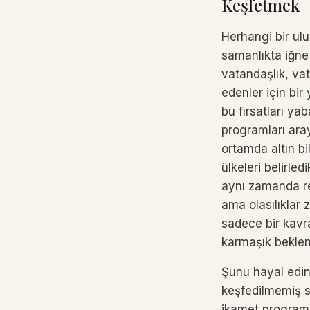
Keşfetmek
Herhangi bir ulu
samanlıkta iğne 
vatandaşlık, vata
edenler için bir
bu fırsatları ya
programları aray
ortamda altın b
ülkeleri belirle
aynı zamanda ref
ama olasılıklar 
sadece bir kavra
karmaşık beklent
Şunu hayal edin:
keşfedilmemiş su
ikamet programla