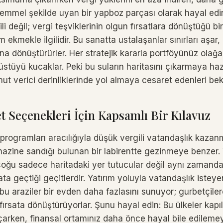
kemmel şekilde uyan bir yapboz parçası olarak hayal ed
ili değil; vergi teşviklerinin olgun fırsatlara dönüştüğü b
ekmekle ilgilidir. Bu sanatta ustalaşanlar sınırları aşar, 
a dönüştürürler. Her stratejik kararla portföyünüz olağa
stüyü kucaklar. Peki bu suların haritasını çıkarmaya haz
umut verici derinliklerinde yol almaya cesaret edenleri bek
t Seçenekleri İçin Kapsamlı Bir Kılavuz
programları aracılığıyla düşük vergili vatandaşlık kazan
hazine sandığı bulunan bir labirentte gezinmeye benzer. 
n çoğu sadece haritadaki yer tutucular değil aynı zaman
yata geçtiği geçitlerdir. Yatırım yoluyla vatandaşlık isteye
n bu araziler bir evden daha fazlasını sunuyor; gurbetçile
fırsata dönüştürüyorlar. Şunu hayal edin: Bu ülkeler kapıl
çarken, finansal ortamınız daha önce hayal bile edileme