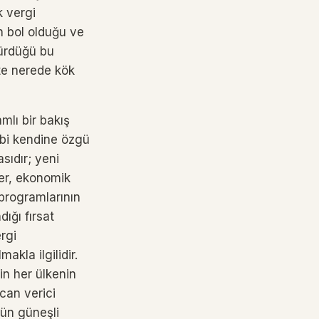
k vergi
n bol olduğu ve
türdüğü bu
te nerede kök
mlı bir bakış
gibi kendine özgü
asıdır; yeni
ler, ekonomik
 programlarının
ığı fırsat
rgi
akla ilgilidir.
in her ülkenin
can verici
ğün güneşli