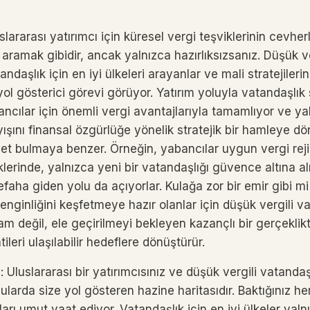
slararası yatırımcı için küresel vergi teşviklerinin cevhe
aramak gibidir, ancak yalnızca hazırlıksızsanız. Düşük ve
ndaşlık için en iyi ülkeleri arayanlar ve mali stratejileri
 yol gösterici görevi görüyor. Yatırım yoluyla vatandaşlık
bancılar için önemli vergi avantajlarıyla tamamlıyor ve y
ışını finansal özgürlüğe yönelik stratejik bir hamleye dö
ilet bulmaya benzer. Örneğin, yabancılar uygun vergi rej
diklerinde, yalnızca yeni bir vatandaşlığı güvence altına 
aha giden yolu da açıyorlar. Kulağa zor bir emir gibi mi 
zenginliğini keşfetmeye hazır olanlar için düşük vergili v
m değil, ele geçirilmeyi bekleyen kazançlı bir gerçeklikti
ileri ulaşılabilir hedeflere dönüştürür.
 Uluslararası bir yatırımcısınız ve düşük vergili vatandaş
larda size yol gösteren hazine haritasıdır. Baktığınız h
rı umut vaat ediyor. Vatandaşlık için en iyi ülkeler yaln