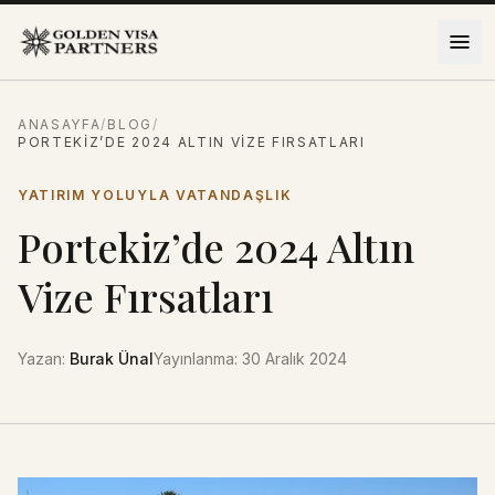
İçeriğe atla
ANASAYFA
/
BLOG
/
PORTEKIZ’DE 2024 ALTIN VIZE FIRSATLARI
YATIRIM YOLUYLA VATANDAŞLIK
Portekiz’de 2024 Altın
Vize Fırsatları
Yazan
:
Burak Ünal
Yayınlanma
:
30 Aralık 2024