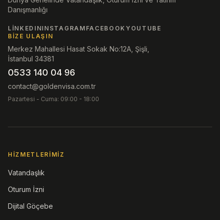
Danışmanlığı
LINKEDIN
INSTAGRAM
FACEBOOK
YOUTUBE
BIZE ULAŞIN
Merkez Mahallesi Hasat Sokak No:12A, Şişli,
İstanbul 34381
0533 140 04 96
contact@goldenvisa.com.tr
Pazartesi - Cuma: 09:00 - 18:00
HIZMETLERIMIZ
Vatandaşlık
Oturum İzni
Dijital Göçebe