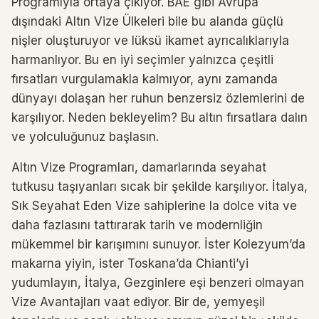
Programıyla ortaya çıkıyor. BAE gibi Avrupa
dışındaki Altın Vize Ülkeleri bile bu alanda güçlü
nişler oluşturuyor ve lüksü ikamet ayrıcalıklarıyla
harmanlıyor. Bu en iyi seçimler yalnızca çeşitli
fırsatları vurgulamakla kalmıyor, aynı zamanda
dünyayı dolaşan her ruhun benzersiz özlemlerini de
karşılıyor. Neden bekleyelim? Bu altın fırsatlara dalın
ve yolculuğunuz başlasın.
Altın Vize Programları, damarlarında seyahat
tutkusu taşıyanları sıcak bir şekilde karşılıyor. İtalya,
Sık Seyahat Eden Vize sahiplerine la dolce vita ve
daha fazlasını tattırarak tarih ve modernliğin
mükemmel bir karışımını sunuyor. İster Kolezyum’da
makarna yiyin, ister Toskana’da Chianti’yi
yudumlayın, İtalya, Gezginlere eşi benzeri olmayan
Vize Avantajları vaat ediyor. Bir de, yemyeşil