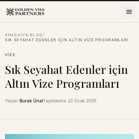
İçeriğe atla
ANASAYFA
/
BLOG
/
SIK SEYAHAT EDENLER IÇIN ALTIN VIZE PROGRAMLARI
VIZE
Sık Seyahat Edenler için
Altın Vize Programları
Yazan
:
Burak Ünal
Yayınlanma
:
22 Ocak 2025