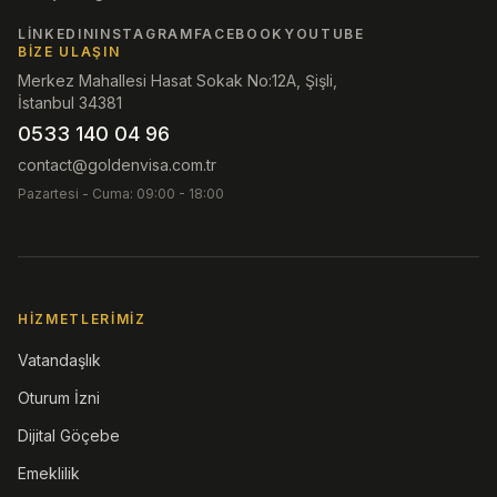
LINKEDIN
INSTAGRAM
FACEBOOK
YOUTUBE
BIZE ULAŞIN
Merkez Mahallesi Hasat Sokak No:12A, Şişli,
İstanbul 34381
0533 140 04 96
contact@goldenvisa.com.tr
Pazartesi - Cuma: 09:00 - 18:00
HIZMETLERIMIZ
Vatandaşlık
Oturum İzni
Dijital Göçebe
Emeklilik