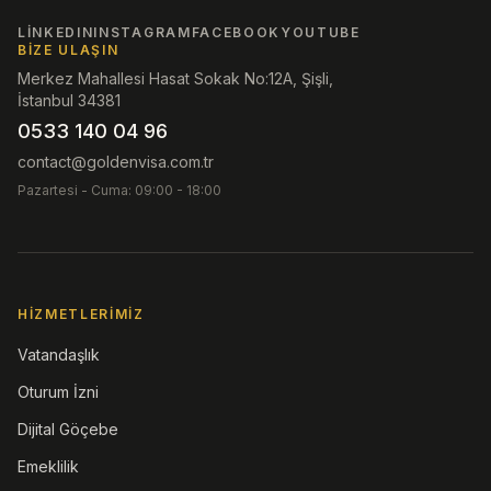
LINKEDIN
INSTAGRAM
FACEBOOK
YOUTUBE
BIZE ULAŞIN
Merkez Mahallesi Hasat Sokak No:12A, Şişli,
İstanbul 34381
0533 140 04 96
contact@goldenvisa.com.tr
Pazartesi - Cuma: 09:00 - 18:00
HIZMETLERIMIZ
Vatandaşlık
Oturum İzni
Dijital Göçebe
Emeklilik