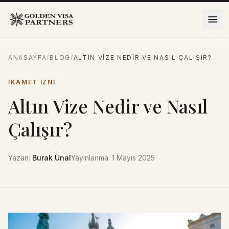
İçeriğe atla
ANASAYFA
/
BLOG
/
ALTIN VIZE NEDIR VE NASIL ÇALIŞIR?
İKAMET IZNI
Altın Vize Nedir ve Nasıl
Çalışır?
Yazan
:
Burak Ünal
Yayınlanma
:
1 Mayıs 2025