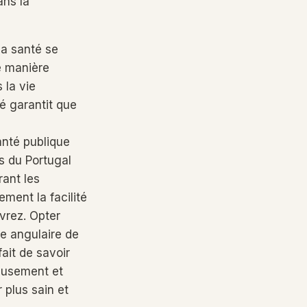
ans la
la santé se
e manière
 la vie
é garantit que
anté publique
és du Portugal
rant les
ment la facilité
vrez. Opter
re angulaire de
fait de savoir
eusement et
plus sain et