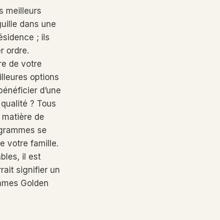
s meilleurs
uille dans une
sidence ; ils
r ordre.
re de votre
illeures options
énéficier d’une
qualité ? Tous
 matière de
rogrammes se
 votre famille.
les, il est
ait signifier un
ammes Golden