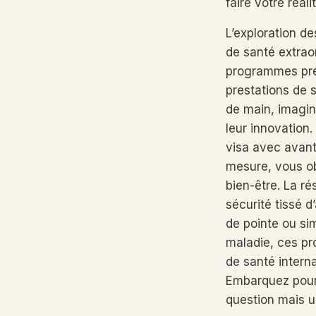
faire votre réal
L’exploration d
de santé extrao
programmes prés
prestations de 
de main, imagin
leur innovation
visa avec avant
mesure, vous o
bien-être. La ré
sécurité tissé 
de pointe ou si
maladie, ces pr
de santé interna
Embarquez pour 
question mais 