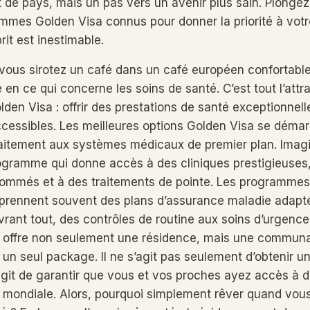
de pays, mais un pas vers un avenir plus sain. Plonge
mmes Golden Visa connus pour donner la priorité à votre
prit est inestimable.
 vous sirotez un café dans un café européen confortable
le en ce qui concerne les soins de santé. C’est tout l’attr
n Visa : offrir des prestations de santé exceptionnelles
cessibles. Les meilleures options Golden Visa se démar
faitement aux systèmes médicaux de premier plan. Imag
rogramme qui donne accès à des cliniques prestigieuses
nommés et à des traitements de pointe. Les programmes
rennent souvent des plans d’assurance maladie adapt
uvrant tout, des contrôles de routine aux soins d’urgenc
e offre non seulement une résidence, mais une communa
un seul package. Il ne s’agit pas seulement d’obtenir u
s’agit de garantir que vous et vos proches ayez accès à 
 mondiale. Alors, pourquoi simplement rêver quand vou