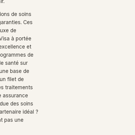
r.
ions de soins
garanties. Ces
luxe de
Visa à portée
excellence et
 programmes de
de santé sur
 une base de
un filet de
es traitements
de assurance
rdue des soins
artenaire idéal ?
nt pas une