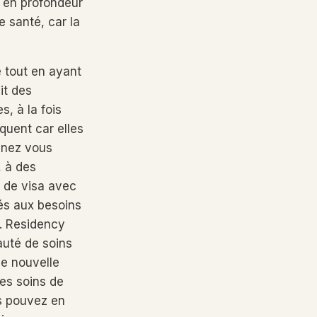
z en profondeur
 santé, car la
 tout en ayant
ait des
, à la fois
quent car elles
inez vous
, à des
 de visa avec
és aux besoins
e. Residency
uté de soins
ne nouvelle
des soins de
s pouvez en