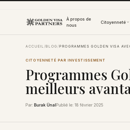
Aller au contenu
À propos de
Citoyenneté
nous
ACCUEIL
/
BLOG
/
PROGRAMMES GOLDEN VISA AVEC
CITOYENNETÉ PAR INVESTISSEMENT
Programmes Gold
meilleurs avant
Par
:
Burak Ünal
Publié le
:
18 février 2025