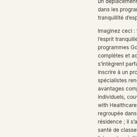
un déplacement 
dans les progra
tranquillité d’es
Imaginez ceci :
l’esprit tranquil
programmes Golde
complètes et ac
s’intègrent par
inscrire à un p
spécialistes re
avantages comp
individuels, co
with Healthcar
regroupée dans 
résidence ; il 
santé de classe