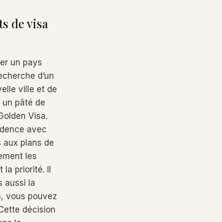
s de visa
er un pays
recherche d’un
le ville et de
 un pâté de
Golden Visa.
sidence avec
s aux plans de
ement les
a priorité. Il
 aussi la
s, vous pouvez
 Cette décision