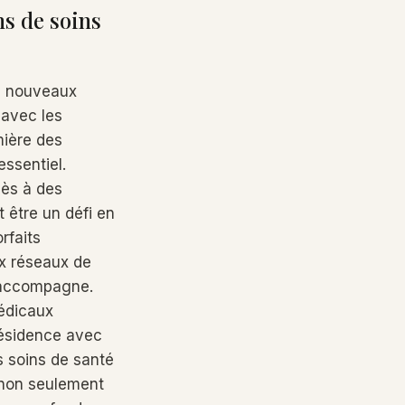
s de soins
e nouveaux
 avec les
mière des
ssentiel.
cès à des
t être un défi en
rfaits
ux réseaux de
s accompagne.
édicaux
résidence avec
s soins de santé
 non seulement