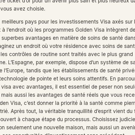
tre ticket d’or pour un avenir plus sain et plus heureux d
 vous avez choisie.
s meilleurs pays pour les investissements Visa axés sur 
à l’endroit où les programmes Golden Visa intègrent d
 superbes avantages en matière de soins de santé dans
aginez un endroit où votre résidence avec soins de sant
les contrôles de routine sont traités avec le plus grand
me. L’Espagne, par exemple, dispose d’un système de s
 de l’Europe, tandis que les établissements de santé priv
r technologie de pointe et leurs soins attentifs. En parcou
isa avec avantages, il est essentiel de peser non seule
 mais aussi les avantages de santé réels que vous rece
den Visa, c’est donner la priorité à la santé comme pier
rié. Après tout, la véritable tranquillité d’esprit vient du 
ouvert à chaque étape du processus. Choisissez judici
n seulement une nouvelle maison, mais aussi un avenir 