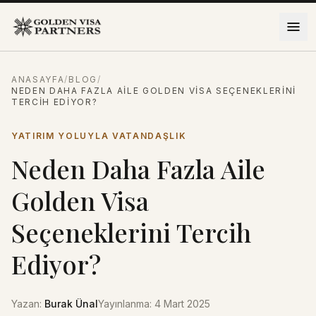
İçeriğe atla
ANASAYFA
/
BLOG
/
NEDEN DAHA FAZLA AILE GOLDEN VISA SEÇENEKLERINI
TERCIH EDIYOR?
YATIRIM YOLUYLA VATANDAŞLIK
Neden Daha Fazla Aile
Golden Visa
Seçeneklerini Tercih
Ediyor?
Yazan
:
Burak Ünal
Yayınlanma
:
4 Mart 2025