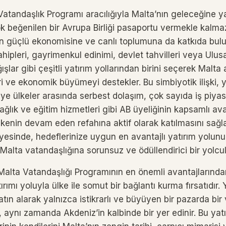
 Vatandaşlık Programı aracılığıyla Malta’nın geleceğine 
ok beğenilen bir Avrupa Birliği pasaportu vermekle kalma
n güçlü ekonomisine ve canlı toplumuna da katkıda bul
ahipleri, gayrimenkul edinimi, devlet tahvilleri veya Ulu
şlar gibi çeşitli yatırım yollarından birini seçerek Malta a
ri ve ekonomik büyümeyi destekler. Bu simbiyotik ilişki, 
üye ülkeler arasında serbest dolaşım, çok sayıda iş piya
sağlık ve eğitim hizmetleri gibi AB üyeliğinin kapsamlı av
lkenin devam eden refahına aktif olarak katılmasını sağlar
ayesinde, hedeflerinize uygun en avantajlı yatırım yolu
Malta vatandaşlığına sorunsuz ve ödüllendirici bir yolcu
Malta Vatandaşlığı Programının en önemli avantajlarından
rımı yoluyla ülke ile somut bir bağlantı kurma fırsatıdır. Y
tın alarak yalnızca istikrarlı ve büyüyen bir pazarda bir 
 aynı zamanda Akdeniz’in kalbinde bir yer edinir. Bu yat