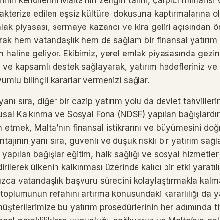
inin kendilerini Malta’nın zengin tarihi, çarpıcı mimaris
rakterize edilen eşsiz kültürel dokusuna kaptırmalarına ol
ak piyasası, sermaye kazancı ve kira geliri açısından ön
rak hem vatandaşlık hem de sağlam bir finansal yatırım 
çim haline geliyor. Ekibimiz, yerel emlak piyasasında ge
 ve kapsamlı destek sağlayarak, yatırım hedefleriniz ve
yumlu bilinçli kararlar vermenizi sağlar.
nı sıra, diğer bir cazip yatırım yolu da devlet tahvilleri
lusal Kalkınma ve Sosyal Fona (NDSF) yapılan bağışlardır
cih etmek, Malta’nın finansal istikrarını ve büyümesini do
ajının yanı sıra, güvenli ve düşük riskli bir yatırım sağla
yapılan bağışlar eğitim, halk sağlığı ve sosyal hizmetler g
rilerek ülkenin kalkınması üzerinde kalıcı bir etki yaratıl
ızca vatandaşlık başvuru sürecini kolaylaştırmakla kalm
plumunun refahını artırma konusundaki kararlılığı da yan
müşterilerimize bu yatırım prosedürlerinin her adımında tit