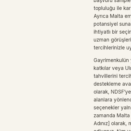
başvuru sahipler
topluluğu ile ka
Ayrıca Malta eml
potansiyel suna
ihtiyatlı bir se
uzman görüşleri
tercihlerinizle u
Gayrimenkulün ya
katkılar veya U
tahvillerini ter
destekleme avant
olarak, NDSF’ye 
alanlara yönlendi
seçenekler yaln
zamanda Malta to
Adınız] olarak, 