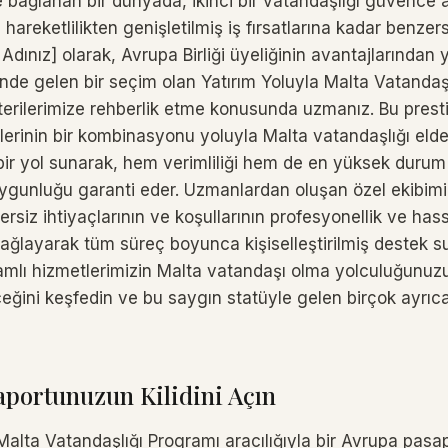
e bağlanan bir dünyada, ikinci bir vatandaşlığı güvence 
 hareketlilikten genişletilmiş iş fırsatlarına kadar benzer
 Adınız] olarak, Avrupa Birliği üyeliğinin avantajlarından
önde gelen bir seçim olan Yatırım Yoluyla Malta Vatandaş
terilerimize rehberlik etme konusunda uzmanız. Bu presti
lerinin bir kombinasyonu yoluyla Malta vatandaşlığı elde
 bir yol sunarak, hem verimliliği hem de en yüksek durum 
uygunluğu garanti eder. Uzmanlardan oluşan özel ekibimi
rsiz ihtiyaçlarının ve koşullarının profesyonellik ve has
sağlayarak tüm süreç boyunca kişiselleştirilmiş destek 
amlı hizmetlerimizin Malta vatandaşı olma yolculuğunuzu
ceğini keşfedin ve bu saygın statüyle gelen birçok ayrıcal
portunuzun Kilidini Açın
Malta Vatandaşlığı Programı aracılığıyla bir Avrupa pasap