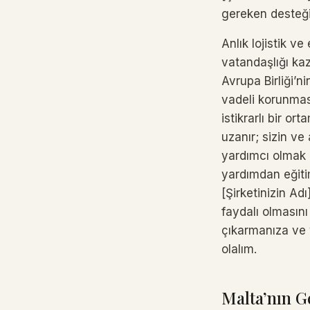
gereken desteği
Anlık lojistik v
vatandaşlığı kaz
Avrupa Birliği’ni
vadeli korunmas
istikrarlı bir o
uzanır; sizin ve
yardımcı olmak 
yardımdan eğitim
[Şirketinizin A
faydalı olmasın
çıkarmanıza ve y
olalım.
Malta’nın G