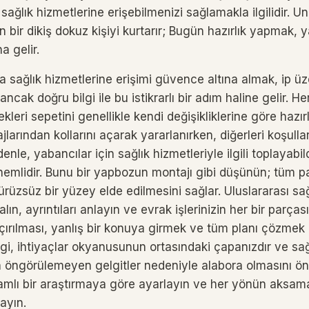
 sağlık hizmetlerine erişebilmenizi sağlamakla ilgilidir. U
 bir dikiş dokuz kişiyi kurtarır; Bugün hazırlık yapmak, 
a gelir.
la sağlık hizmetlerine erişimi güvence altına almak, ip 
 ancak doğru bilgi ile bu istikrarlı bir adım haline gelir. H
leri sepetini genellikle kendi değişikliklerine göre hazırl
jlarından kollarını açarak yararlanırken, diğerleri koşulları
enle, yabancılar için sağlık hizmetleriyle ilgili toplayabil
emlidir. Bunu bir yapbozun montajı gibi düşünün; tüm pa
ürüzsüz bir yüzey elde edilmesini sağlar. Uluslararası sağ
ın, ayrıntıları anlayın ve evrak işlerinizin her bir parçası
çırılması, yanlış bir konuya girmek ve tüm planı çözmek 
 Bilgi, ihtiyaçlar okyanusunun ortasındaki çapanızdır ve sa
n öngörülemeyen gelgitler nedeniyle alabora olmasını ön
amlı bir araştırmaya göre ayarlayın ve her yönün aksa
layın.