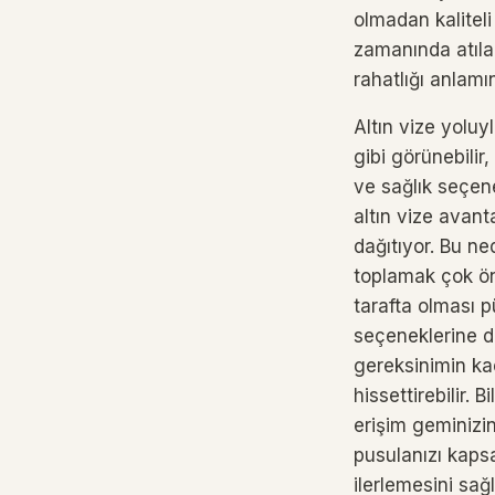
olmadan kaliteli
zamanında atılan
rahatlığı anlamın
Altın vize yoluy
gibi görünebilir,
ve sağlık seçenek
altın vize avanta
dağıtıyor. Bu ned
toplamak çok ön
tarafta olması p
seçeneklerine dal
gereksinimin ka
hissettirebilir.
erişim geminizi
pusulanızı kaps
ilerlemesini sağ