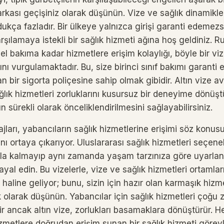
kası geçişiniz olarak düşünün. Vize ve sağlık dinamikleri 
ldukça fazladır. Bir ülkeye yalnızca girişi garanti edemezs
arşılamaya istekli bir sağlık hizmeti ağına hoş geldiniz. Ru
el bakıma kadar hizmetlere erişim kolaylığı, böyle bir vi
nı vurgulamaktadır. Bu, size birinci sınıf bakımı garanti
an bir sigorta poliçesine sahip olmak gibidir. Altın vize av
ğlık hizmetleri zorluklarını kusursuz bir deneyime dönüştür
ın sürekli olarak önceliklendirilmesini sağlayabilirsiniz.
ajları, yabancıların sağlık hizmetlerine erişimi söz konus
ını ortaya çıkarıyor. Uluslararası sağlık hizmetleri seçene
akla kalmayıp aynı zamanda yaşam tarzınıza göre uyarland
hayal edin. Bu vizelerle, vize ve sağlık hizmetleri ortaml
haline geliyor; bunu, sizin için hazır olan karmaşık hiz
 olarak düşünün. Yabancılar için sağlık hizmetleri çoğu
ir ancak altın vize, zorlukları basamaklara dönüştürür. 
izmetlere doğrudan erişim sunan bir sağlık hizmeti görevl