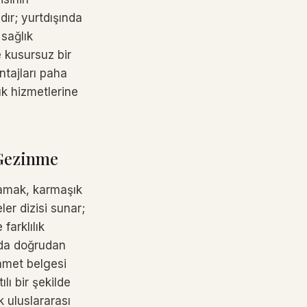
ır; yurtdışında
 sağlık
le kusursuz bir
ntajları paha
ık hizmetlerine
 Gezinme
nlamak, karmaşık
r dizisi sunar;
farklılık
zda doğrudan
kamet belgesi
ılı bir şekilde
k uluslararası