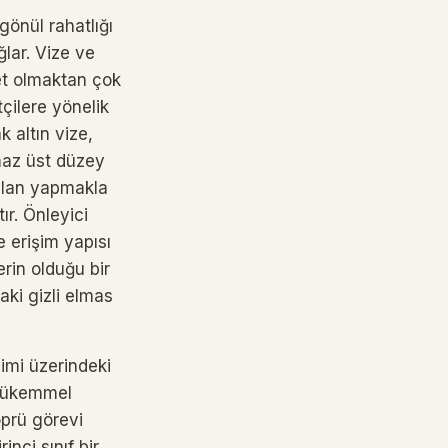
gönül rahatlığı
ğlar. Vize ve
let olmaktan çok
tçilere yönelik
k altın vize,
tmaz üst düzey
 plan yapmakla
ır. Önleyici
e erişim yapısı
erin olduğu bir
aki gizli elmas
imi üzerindeki
a mükemmel
öprü görevi
inci sınıf bir