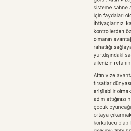
sisteme sahne ar
için faydaları o
İhtiyaçlarınızı k
kontrollerden öz
olmanın avantajı
rahatlığı sağlay
yurtdışındaki sa
ailenizin refahın
Altın vize avant
fırsatlar dünyas
erişilebilir olm
adım attığınızı 
çocuk oyuncağı 
ortaya çıkarmak
korkutucu olabil
gelişmiş tıbbi h