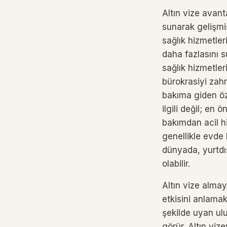
Altın vize avant
sunarak gelişmiş
sağlık hizmetler
daha fazlasını su
sağlık hizmetler
bürokrasiyi zah
bakıma giden öz
ilgili değil; en
bakımdan acil hi
genellikle evde b
dünyada, yurtdış
olabilir.
Altın vize almay
etkisini anlamak
şekilde uyan ulu
görür. Altın vize