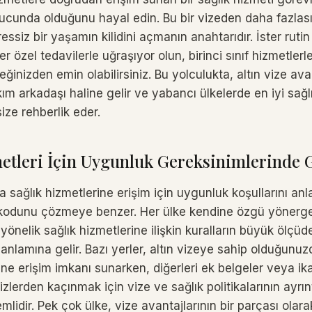
ucunda olduğunu hayal edin. Bu bir vizeden daha fazlasıd
ressiz bir yaşamın kilidini açmanın anahtarıdır. İster rutin
ter özel tedavilerle uğraşıyor olun, birinci sınıf hizmetler
eğinizden emin olabilirsiniz. Bu yolculukta, altın vize ava
kım arkadaşı haline gelir ve yabancı ülkelerde en iyi sağl
ize rehberlik eder.
etleri İçin Uygunluk Gereksinimlerinde
la sağlık hizmetlerine erişim için uygunluk koşullarını a
kodunu çözmeye benzer. Her ülke kendine özgü yönergele
yönelik sağlık hizmetlerine ilişkin kuralların büyük ölçüde 
anlamına gelir. Bazı yerler, altın vizeye sahip olduğunu
ine erişim imkanı sunarken, diğerleri ek belgeler veya i
rizlerden kaçınmak için vize ve sağlık politikalarının ayrınt
lidir. Pek çok ülke, vize avantajlarının bir parçası olara