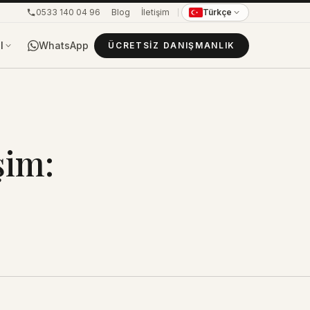
0533 140 04 96
Blog
İletişim
Türkçe
WhatsApp
l
ÜCRETSIZ DANIŞMANLIK
şim: