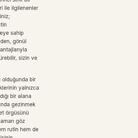
ile ilgilenenler
iniz;
tin
zeye sahip
 eden, gönül
antajlarıyla
ebilir, sizin ve
u olduğunda bir
klerinin yalnızca
ığı bir alana
arında gezinmek
met örgüsünü
 zaman göz
Hem rutin hem de
isinin