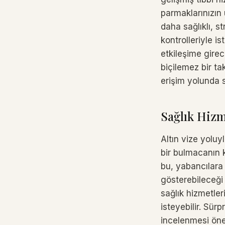
parmaklarınızın 
daha sağlıklı, st
kontrolleriyle is
etkileşime girec
biçilemez bir ta
erişim yolunda s
Sağlık Hizm
Altın vize yoluy
bir bulmacanın 
bu, yabancılara 
gösterebileceği 
sağlık hizmetler
isteyebilir. Sürp
incelenmesi önem