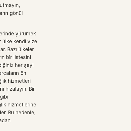
nutmayın,
yarın gönül
üzerinde yürümek
er ülke kendi vize
ar. Bazı ülkeler
n bir listesini
diğiniz her şeyi
rçaların ön
lık hizmetleri
nı hizalayın. Bir
gibi
ğlık hizmetlerine
ler. Bu nedenle,
madan