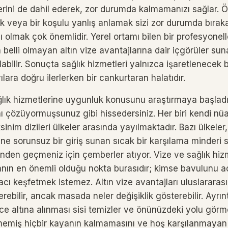
erini de dahil ederek, zor durumda kalmamanızı sağlar. Ö
 veya bir koşulu yanlış anlamak sizi zor durumda bırakab
lı olmak çok önemlidir. Yerel ortamı bilen bir profesyonel
lli olmayan altın vize avantajlarına dair içgörüler suna
olabilir. Sonuçta sağlık hizmetleri yalnızca işaretlenecek 
yılara doğru ilerlerken bir cankurtaran halatıdır.
ağlık hizmetlerine uygunluk konusunu araştırmaya başladı
nı çözüyormuşsunuz gibi hissedersiniz. Her biri kendi nü
sinim dizileri ülkeler arasında yayılmaktadır. Bazı ülkeler
ine sorunsuz bir giriş sunan sıcak bir karşılama minderi 
çinden geçmeniz için çemberler atıyor. Vize ve sağlık hizme
nın en önemli olduğu nokta burasıdır; kimse bavulunu a
cı keşfetmek istemez. Altın vize avantajları uluslararası
rebilir, ancak masada neler değişiklik gösterebilir. Ayrıntıl
 altına alınması sisi temizler ve önünüzdeki yolu görm
ilmemiş hiçbir kayanın kalmamasını ve hoş karşılanmayan 