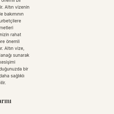
 önemli bir
r. Altın vizenin
lde bakımının
urbetçilere
metleri
nizin rahat
öre önemli
. Altın vize,
olanağı sunarak
 kesişimi
olduğunuzda bir
daha sağlıklı
lir.
arını