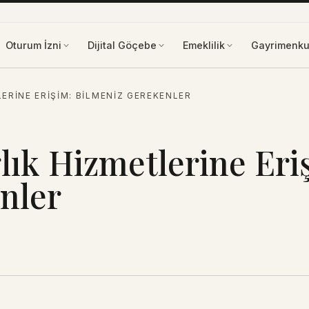
Oturum İzni
Dijital Göçebe
Emeklilik
Gayrimenku
LERINE ERIŞIM: BILMENIZ GEREKENLER
ğlık Hizmetlerine Eri
nler