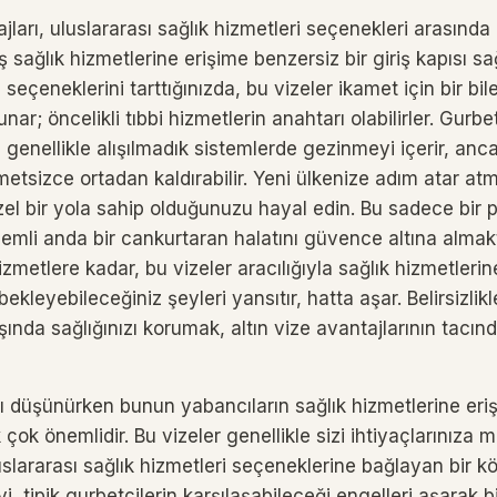
ajları, uluslararası sağlık hizmetleri seçenekleri arasında 
 sağlık hizmetlerine erişime benzersiz bir giriş kapısı sa
i seçeneklerini tarttığınızda, bu vizeler ikamet için bir bi
nar; öncelikli tıbbi hizmetlerin anahtarı olabilirler. Gurbe
i genellikle alışılmadık sistemlerde gezinmeyi içerir, anca
metsizce ortadan kaldırabilir. Yeni ülkenize adım atar a
el bir yola sahip olduğunuzu hayal edin. Bu sadece bir
 önemli anda bir cankurtaran halatını güvence altına almakt
zmetlere kadar, bu vizeler aracılığıyla sağlık hizmetlerin
ekleyebileceğiniz şeyleri yansıtır, hatta aşar. Belirsizlikl
ında sağlığınızı korumak, altın vize avantajlarının tacınd
ı düşünürken bunun yabancıların sağlık hizmetlerine eriş
 çok önemlidir. Bu vizeler genellikle sizi ihtiyaçlarınız
slararası sağlık hizmetleri seçeneklerine bağlayan bir k
yi, tipik gurbetçilerin karşılaşabileceği engelleri aşarak bir