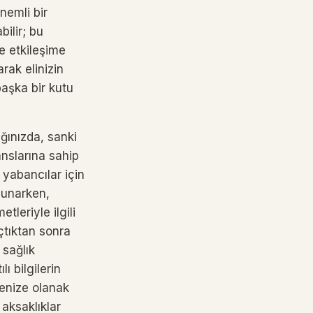
nemli bir
ilir; bu
le etkileşime
rak elinizin
başka bir kutu
ğınızda, sanki
anslarına sahip
, yabancılar için
sunarken,
tleriyle ilgili
çtıktan sonra
 sağlık
ı bilgilerin
enize olanak
aksaklıklar