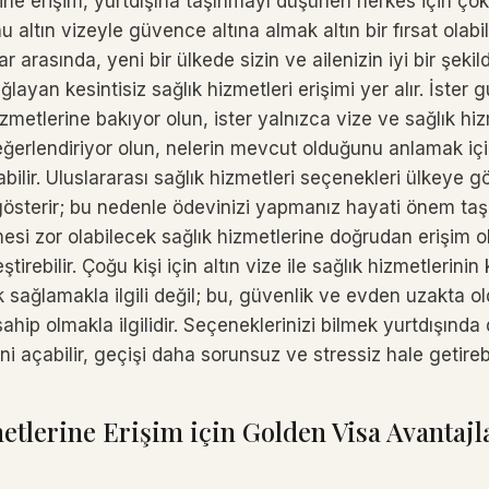
ine erişim, yurtdışına taşınmayı düşünen herkes için çok
altın vizeyle güvence altına almak altın bir fırsat olabili
r arasında, yeni bir ülkede sizin ve ailenizin iyi bir şeki
layan kesintisiz sağlık hizmetleri erişimi yer alır. İster g
izmetlerine bakıyor olun, ister yalnızca vize ve sağlık hiz
eğerlendiriyor olun, nelerin mevcut olduğunu anlamak içi
bilir. Uluslararası sağlık hizmetleri seçenekleri ülkeye g
 gösterir; bu nedenle ödevinizi yapmanız hayati önem taşır
mesi zor olabilecek sağlık hizmetlerine doğrudan erişim 
ştirebilir. Çoğu kişi için altın vize ile sağlık hizmetlerinin
k sağlamakla ilgili değil; bu, güvenlik ve evden uzakta 
ahip olmakla ilgilidir. Seçeneklerinizi bilmek yurtdışında 
ni açabilir, geçişi daha sorunsuz ve stressiz hale getirebi
etlerine Erişim için Golden Visa Avantajl