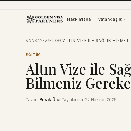
İçeriğe atla
Hakkımızda
Vatandaşlık
ANASAYFA
/
BLOG
/
ALTIN VIZE ILE SAĞLIK HIZMET
EĞITIM
Altın Vize ile Sa
Bilmeniz Gereke
Yazan
:
Burak Ünal
Yayınlanma
:
22 Haziran 2025