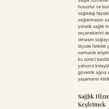
Sağlık hizmetler
husustur ve bunu 
sağladığı faydala
sağlanmasını sağ
yönelik sağlık h
seçeneklerini d
olmasını sağlaya
ölçüde farklılık
normalde erişil
bu süreci basitle
yalnızca kolaylı
güvenlik ağına s
yaşamanın kilidi
Sağlık Hizm
Keşfetmek