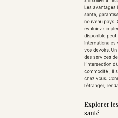
s’installer à l’
Les avantages l
santé, garantis
nouveau pays. Q
évaluiez simple
disponible peut 
internationales 
vos devoirs. Un 
des services de
l’intersection d
commodité ; il s
chez vous. Conn
l’étranger, renda
Explorer le
santé