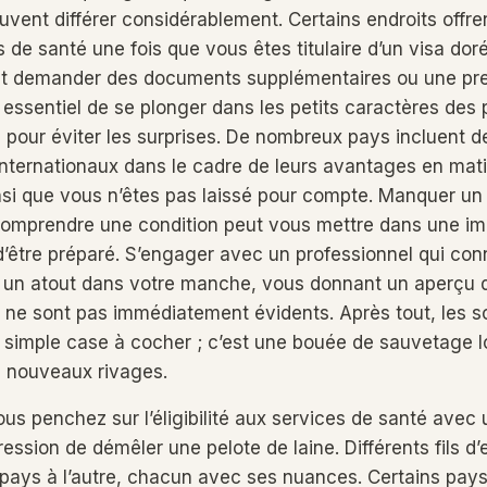
euvent différer considérablement. Certains endroits offr
 de santé une fois que vous êtes titulaire d’un visa dor
nt demander des documents supplémentaires ou une pr
t essentiel de se plonger dans les petits caractères des 
é pour éviter les surprises. De nombreux pays incluent d
internationaux dans le cadre de leurs avantages en mati
nsi que vous n’êtes pas laissé pour compte. Manquer u
comprendre une condition peut vous mettre dans une imp
d’être préparé. S’engager avec un professionnel qui con
e un atout dans votre manche, vous donnant un aperçu
i ne sont pas immédiatement évidents. Après tout, les s
 simple case à cocher ; c’est une bouée de sauvetage 
e nouveaux rivages.
us penchez sur l’éligibilité aux services de santé avec 
ession de démêler une pelote de laine. Différents fils d
 pays à l’autre, chacun avec ses nuances. Certains pays