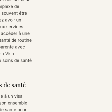
omplexe de
t souvent être
ez avoir un
aux services
r accéder à une
 santé de routine
sparente avec
en Visa
x soins de santé
s de santé
ce à un visa
 son ensemble
 de santé pour