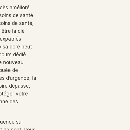
ccès amélioré
 soins de santé
soins de santé,
être la clé
 expatriés
isa doré peut
rcours dédié
re nouveau
 bouée de
es d’urgence, la
oire dépasse,
otéger votre
onne des
luence sur
nt de pont, vous