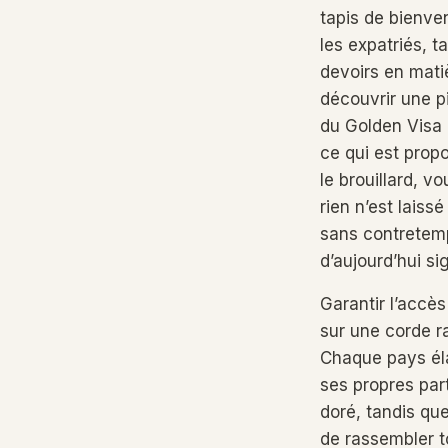
tapis de bienve
les expatriés, t
devoirs en mati
découvrir une p
du Golden Visa 
ce qui est propo
le brouillard, v
rien n’est lais
sans contretemp
d’aujourd’hui sig
Garantir l’accè
sur une corde r
Chaque pays éla
ses propres part
doré, tandis que
de rassembler t