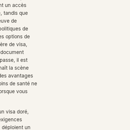
ent un accès
é, tandis que
euve de
politiques de
es options de
ère de visa,
n document
asse, il est
naît la scène
 des avantages
oins de santé ne
lorsque vous
un visa doré,
’exigences
 déploient un