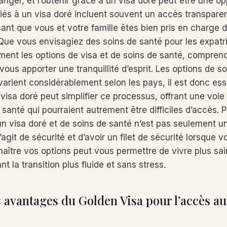
étranger, et l’obtenir grâce à un visa doré peut être une op
iés à un visa doré incluent souvent un accès transpare
sant que vous et votre famille êtes bien pris en charge 
ue vous envisagiez des soins de santé pour les expatr
ment les options de visa et de soins de santé, comprend
vous apporter une tranquillité d’esprit. Les options de s
varient considérablement selon les pays, il est donc esse
visa doré peut simplifier ce processus, offrant une voie
 santé qui pourraient autrement être difficiles d’accès.
’un visa doré et de soins de santé n’est pas seulement u
’agit de sécurité et d’avoir un filet de sécurité lorsque v
aître vos options peut vous permettre de vivre plus sa
nt la transition plus fluide et sans stress.
s avantages du Golden Visa pour l’accès au