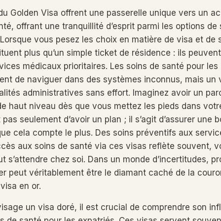
u Golden Visa offrent une passerelle unique vers un a
té, offrant une tranquillité d’esprit parmi les options de
. Lorsque vous pesez les choix en matière de visa et de 
tuent plus qu’un simple ticket de résidence : ils peuvent 
vices médicaux prioritaires. Les soins de santé pour les
ent de naviguer dans des systèmes inconnus, mais un v
alités administratives sans effort. Imaginez avoir un pa
de haut niveau dès que vous mettez les pieds dans vot
it pas seulement d’avoir un plan ; il s’agit d’assurer une
ue cela compte le plus. Des soins préventifs aux servic
ccès aux soins de santé via ces visas reflète souvent, v
ut s’attendre chez soi. Dans un monde d’incertitudes, pr
ger peut véritablement être le diamant caché de la cour
visa en or.
isage un visa doré, il est crucial de comprendre son inf
ns de santé pour les expatriés. Ces visas servent souve