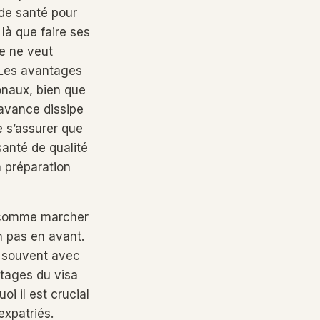
 de santé pour
 là que faire ses
ne ne veut
. Les avantages
onaux, bien que
’avance dissipe
de s’assurer que
santé de qualité
a préparation
r comme marcher
n pas en avant.
, souvent avec
ntages du visa
oi il est crucial
expatriés.