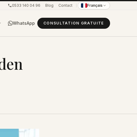
0533 140 04 96
Blog
Contact
Français
WhatsApp
CONSULTATION GRATUITE
lden