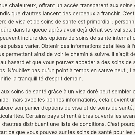
nue chaleureux, offrant un accès transparent aux soins
andis que d’autres lancent des cerceaux à franchir. C’est
ère de visa et de soins de santé est primordial : person
iqûre dans la queue après avoir déjà défait ses valises
peuvent inclure des options de soins de santé internati
sé puisse varier. Obtenir des informations détaillées à l
ous permettant ainsi de voir le chemin à suivre. Il s’agit 
sé au hasard et que vous pouvez accéder à des soins de 
s. N’oubliez pas qu’un point à temps en sauve neuf ; L
nifie la tranquillité d’esprit demain.
s aux soins de santé grâce à un visa doré peut semble
aide, mais avec les bonnes informations, cela devient u
bore son panier d’options de visa et de soins de santé
icularités. Certains pays offrent à bras ouverts les ava
 d’autres distribuent une liste de conditions. C’est pourqu
out ce que vous pouvez sur les soins de santé pour les 