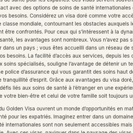
act avec des options de soins de santé internationales
vos besoins. Considérez un visa doré comme votre accè
 classe mondiale, contournant les obstacles auxquels l
t être confrontés. Pour ceux qui s’intéressent à la dyn
 santé, les avantages sont nombreux. Vous n’avez pas 
er dans un pays ; vous êtes accueilli dans un réseau de
s besoins. La facilité d’accès aux services, depuis les 
x soins spécialisés, souligne l’avantage de détenir un tel
 police d’assurance qui vous garantit des soins haut
 tranquillité d’esprit. Grâce aux avantages du visa dor
défis liés aux soins de santé à l’étranger en une expérie
 votre bien-être et celui de votre famille soit toujours un
du Golden Visa ouvrent un monde d’opportunités en mat
nté pour les expatriés. Imaginez entrer dans un domaine
té internationales sont non seulement accessibles mai
vie. Avec ces visas, naviguer dans le paysage des visas