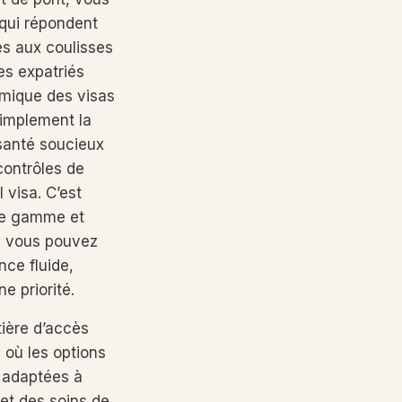
 qui répondent
s aux coulisses
es expatriés
amique des visas
simplement la
 santé soucieux
contrôles de
 visa. C’est
 de gamme et
é, vous pouvez
nce fluide,
e priorité.
ière d’accès
 où les options
s adaptées à
 et des soins de