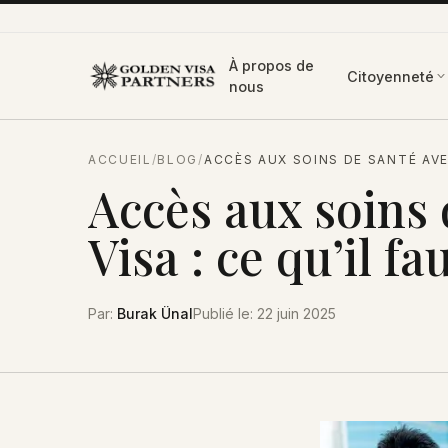
Aller au contenu
À propos de
Citoyenneté
nous
ACCUEIL
/
BLOG
/
ACCÈS AUX SOINS DE SANTÉ AVE
Accès aux soins
Visa : ce qu’il fa
Par
:
Burak Ünal
Publié le
:
22 juin 2025