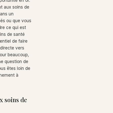
portunité en or.
nt aux soins de
dans un
iés ou que vous
re ce qui est
oins de santé
ntiel de faire
 directe vers
 Pour beaucoup,
ne question de
ous êtes loin de
inement à
x soins de