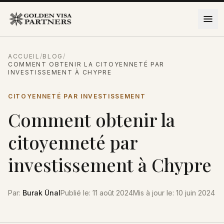
Aller au contenu
ACCUEIL
/
BLOG
/
COMMENT OBTENIR LA CITOYENNETÉ PAR
INVESTISSEMENT À CHYPRE
CITOYENNETÉ PAR INVESTISSEMENT
Comment obtenir la
citoyenneté par
investissement à Chypre
Par
:
Burak Ünal
Publié le
:
11 août 2024
Mis à jour le
:
10 juin 2024