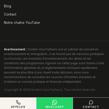
Blog
Contact
Notre chaîne YouTube
Avertissement :
Golden Visa Partners est un cabinet de conseil en
investissement et immigration ; il ne fournit pas de services juridiques
ou d'avocat. Les montants d'investissement, les délais et les
conditions des programmes figurant sur cette page sont fournis à titre
d'information générale et, la réglementation évoluant rapidement,
peuvent ne plus être à jour. Avant toute décision, nous vous
recommandons de consulter les sources officielles actuelles et
d'obtenir un conseil juridique et financier indépendant.
Copyright ©
2018
Golden Visa Partners
.
Tous droits réservés.
APPELER
WHATSAPP
CONTACT