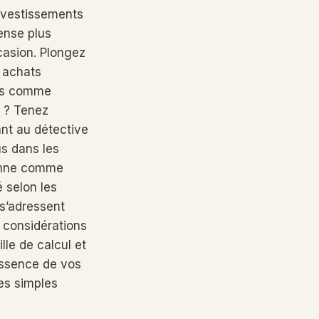
investissements
ense plus
casion. Plongez
 achats
urs comme
s ? Tenez
nt au détective
us dans les
sonne comme
é selon les
 s’adressent
 considérations
lle de calcul et
’essence de vos
es simples