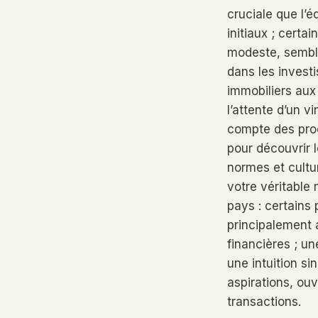
cruciale que l’
initiaux ; cert
modeste, sembla
dans les invest
immobiliers aux
l’attente d’un v
compte des proc
pour découvrir 
normes et cultu
votre véritable 
pays : certains 
principalement 
financières ; un
une intuition si
aspirations, ou
transactions.