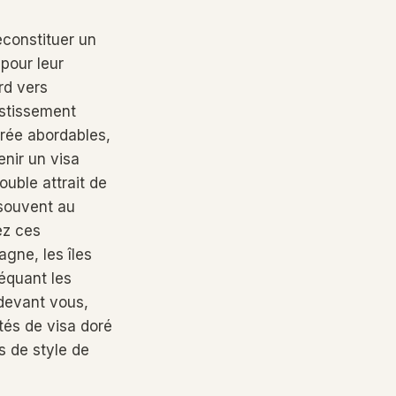
constituer un
pour leur
ard vers
estissement
trée abordables,
nir un visa
uble attrait de
 souvent au
ez ces
agne, les îles
équant les
 devant vous,
tés de visa doré
s de style de