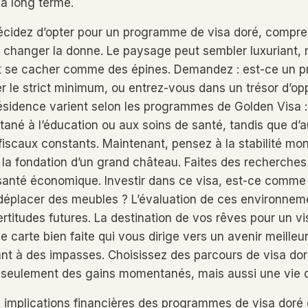
à long terme.
cidez d’opter pour un programme de visa doré, compren
 changer la donne. Le paysage peut sembler luxuriant, 
 se cacher comme des épines. Demandez : est-ce un pri
r le strict minimum, ou entrez-vous dans un trésor d’op
sidence varient selon les programmes de Golden Visa : 
tané à l’éducation ou aux soins de santé, tandis que d’a
iscaux constants. Maintenant, pensez à la stabilité moné
 fondation d’un grand château. Faites des recherches 
 santé économique. Investir dans ce visa, est-ce comme v
déplacer des meubles ? L’évaluation de ces environnem
ertitudes futures. La destination de vos rêves pour un vi
 carte bien faite qui vous dirige vers un avenir meilleur
nt à des impasses. Choisissez des parcours de visa dor
seulement des gains momentanés, mais aussi une vie d
s implications financières des programmes de visa doré 