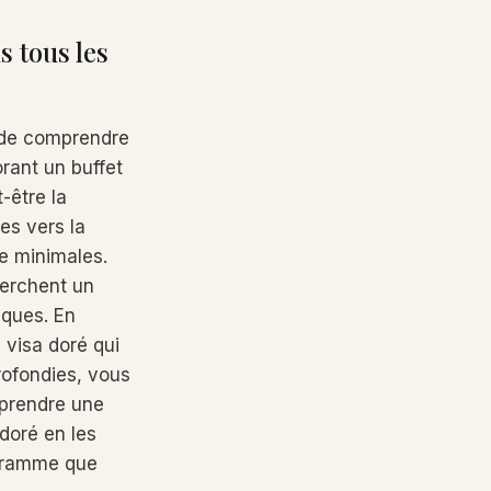
 tous les
l de comprendre
ant un buffet
t-être la
es vers la
e minimales.
herchent un
iques. En
 visa doré qui
rofondies, vous
 prendre une
doré en les
ogramme que