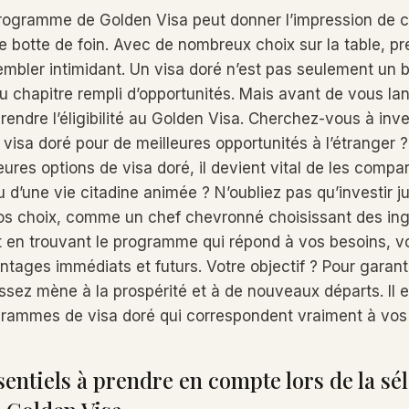
programme de Golden Visa peut donner l’impression de 
ne botte de foin. Avec de nombreux choix sur la table, p
mbler intimidant. Un visa doré n’est pas seulement un bill
 chapitre rempli d’opportunités. Mais avant de vous lanc
endre l’éligibilité au Golden Visa. Cherchez-vous à inve
isa doré pour de meilleures opportunités à l’étranger 
leures options de visa doré, il devient vital de les compar
u d’une vie citadine animée ? N’oubliez pas qu’investir 
vos choix, comme un chef chevronné choisissant des ingr
 en trouvant le programme qui répond à vos besoins, 
ntages immédiats et futurs. Votre objectif ? Pour garant
ssez mène à la prospérité et à de nouveaux départs. Il 
grammes de visa doré qui correspondent vraiment à vos
sentiels à prendre en compte lors de la sé