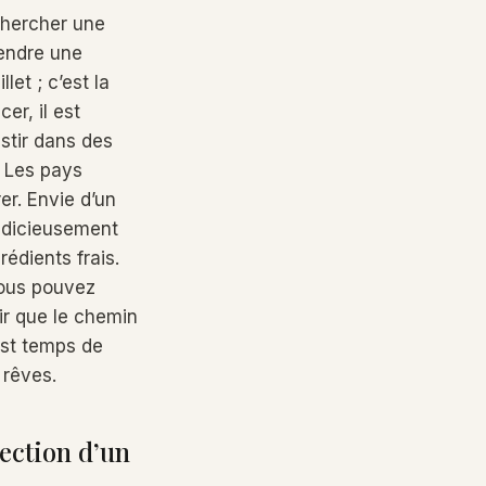
chercher une
rendre une
et ; c’est la
er, il est
stir dans des
? Les pays
er. Envie d’un
judicieusement
édients frais.
vous pouvez
ir que le chemin
est temps de
 rêves.
lection d’un