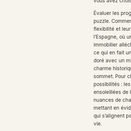
vous avez chois
Évaluer les pr
puzzle. Commenc
flexibilité et l
l’Espagne, où u
immobilier allé
ce qui en fait 
doré avec un mi
charme historiq
sommet. Pour ch
possibilités : l
ensoleillées de
nuances de chac
mettant en évid
qui s’alignent p
vie.