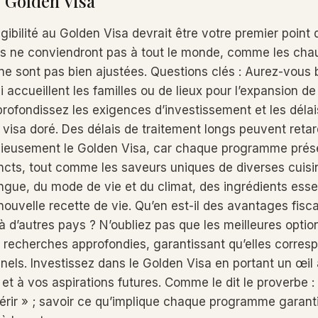
Golden Visa
gibilité au Golden Visa devrait être votre premier point 
ts ne conviendront pas à tout le monde, comme les cha
 ne sont pas bien ajustées. Questions clés : Aurez-vous 
 accueillent les familles ou de lieux pour l’expansion de
profondissez les exigences d’investissement et les déla
isa doré. Des délais de traitement longs peuvent retard
icieusement le Golden Visa, car chaque programme prés
ncts, tout comme les saveurs uniques de diverses cuisi
ngue, du mode de vie et du climat, des ingrédients esse
nouvelle recette de vie. Qu’en est-il des avantages fisc
 à d’autres pays ? N’oubliez pas que les meilleures optio
 recherches approfondies, garantissant qu’elles corres
nels. Investissez dans le Golden Visa en portant un œil 
et à vos aspirations futures. Comme le dit le proverbe :
érir » ; savoir ce qu’implique chaque programme garanti