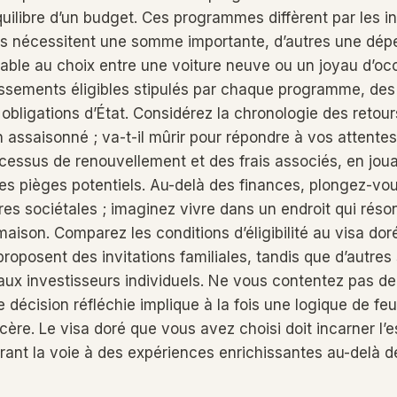
équilibre d’un budget. Ces programmes diffèrent par les 
ains nécessitent une somme importante, d’autres une dép
ble au choix entre une voiture neuve ou un joyau d’oc
issements éligibles stipulés par chaque programme, des
 obligations d’État. Considérez la chronologie des reto
in assaisonné ; va-t-il mûrir pour répondre à vos attente
essus de renouvellement et des frais associés, en joua
les pièges potentiels. Au-delà des finances, plongez-vo
res sociétales ; imaginez vivre dans un endroit qui ré
maison. Comparez les conditions d’éligibilité au visa dor
proposent des invitations familiales, tandis que d’autres
aux investisseurs individuels. Ne vous contentez pas de
e décision réfléchie implique à la fois une logique de feui
ncère. Le visa doré que vous avez choisi doit incarner l
vrant la voie à des expériences enrichissantes au-delà d