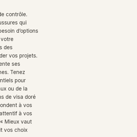
de contrôle.
ussures qui
besoin d’options
 votre
is des
er vos projets.
ente ses
nes. Tenez
ntiels pour
aux ou de la
ns de visa doré
pondent à vos
attentif à vos
 « Mieux vaut
t vos choix