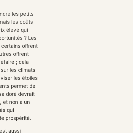
dre les petits
mais les coûts
x élevé qui
portunités ? Les
certains offrent
utres offrent
taire ; cela
sur les climats
iser les étoiles
ents permet de
sa doré devrait
, et non à un
és qui
e prospérité.
est aussi