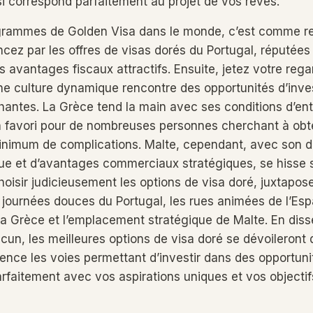
i correspond parfaitement au projet de vos rêves.
ogrammes de Golden Visa dans le monde, c’est comme re
ez par les offres de visas dorés du Portugal, réputées 
eurs avantages fiscaux attractifs. Ensuite, jetez votre reg
ne culture dynamique rencontre des opportunités d’inv
chantes. La Grèce tend la main avec ses conditions d’en
un favori pour de nombreuses personnes cherchant à obte
nimum de complications. Malte, cependant, avec son do
ue et d’avantages commerciaux stratégiques, se hisse
oisir judicieusement les options de visa doré, juxtapos
es journées douces du Portugal, les rues animées de l’Esp
 la Grèce et l’emplacement stratégique de Malte. En diss
un, les meilleures options de visa doré se dévoileront
ence les voies permettant d’investir dans des opportuni
arfaitement avec vos aspirations uniques et vos objectif