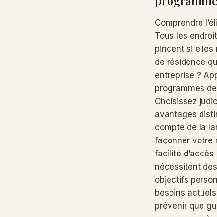
programme 
Comprendre l’éli
Tous les endroi
pincent si elles
de résidence qui
entreprise ? Ap
programmes de v
Choisissez jud
avantages disti
compte de la la
façonner votre 
facilité d’accès
nécessitent des
objectifs person
besoins actuels 
prévenir que gu