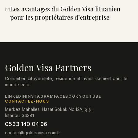
Les avantages du Golden Visa lituanien
03
pour les propriétaires d’entreprise
Golden Visa Partners
Conseil en citoyenneté, résidence et investissement dans le
monde entier
LINKEDIN
INSTAGRAM
FACEBOOK
YOUTUBE
CONTACTEZ-NOUS
Merkez Mahallesi Hasat Sokak No:12A, Şişli,
İstanbul 34381
0533 140 04 96
contact@goldenvisa.com.tr