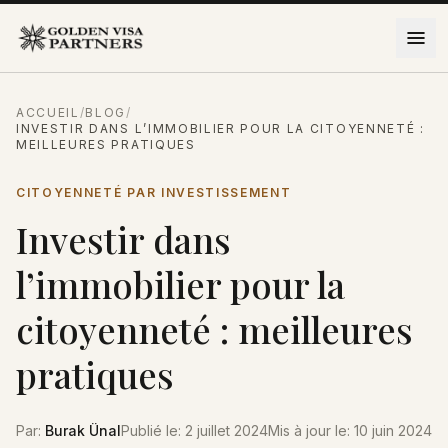
Aller au contenu
ACCUEIL
/
BLOG
/
INVESTIR DANS L’IMMOBILIER POUR LA CITOYENNETÉ :
MEILLEURES PRATIQUES
CITOYENNETÉ PAR INVESTISSEMENT
Investir dans
l’immobilier pour la
citoyenneté : meilleures
pratiques
Par
:
Burak Ünal
Publié le
:
2 juillet 2024
Mis à jour le
:
10 juin 2024